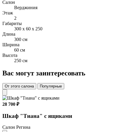
Салон
Верджиния
Материал корпуса – ЛДСП, толщина 16 мм
Этаж
2
Цвет корпуса: Дуб Довас натуральный
Габариты
300 x 60 x 250
Фасады: МДФ пленка
Длина
300 см
Цвет МДФ пленки: Белый матовый
Ширина
60 см
Высота
250 см
Вас могут заинтересовать
От этого салона
Популярные
28 700 ₽
Шкаф "Тиана" с ящиками
Салон Регина