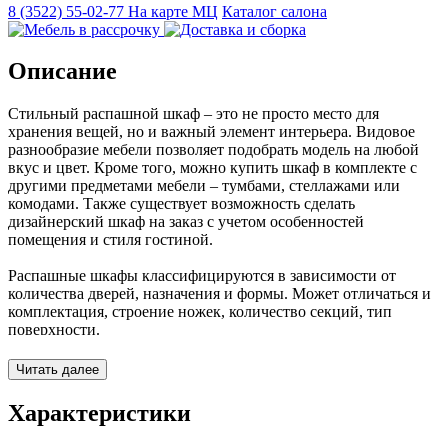
8 (3522) 55-02-77
На карте МЦ
Каталог салона
Описание
Стильный распашной шкаф – это не просто место для
хранения вещей, но и важный элемент интерьера. Видовое
разнообразие мебели позволяет подобрать модель на любой
вкус и цвет. Кроме того, можно купить шкаф в комплекте с
другими предметами мебели – тумбами, стеллажами или
комодами. Также существует возможность сделать
дизайнерский шкаф на заказ с учетом особенностей
помещения и стиля гостиной.
Распашные шкафы классифицируются в зависимости от
количества дверей, назначения и формы. Может отличаться и
комплектация, строение ножек, количество секций, тип
поверхности.
Длина – 3000 мм
Читать далее
Высота - 2500 мм
Характеристики
Глубина - 600 мм.