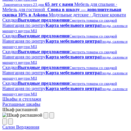
65 лет с вами
Мебель для спальни ·
Закончится через 23 дня
Мебель для гостиной
Снова в школу — дополнительная
скидка 10% в Askona
Модульные детские · Детские кровати
Скидки
Выгодные предложения
Смотреть товары со скидкой
Навигация по центру
Карта мебельного центра
Входы, салоны и
маршрут внутри МЦ
Скидки
Выгодные предложения
Смотреть товары со скидкой
Навигация по центру
Карта мебельного центра
Входы, салоны и
маршрут внутри МЦ
Скидки
Выгодные предложения
Смотреть товары со скидкой
Навигация по центру
Карта мебельного центра
Входы, салоны и
маршрут внутри МЦ
Скидки
Выгодные предложения
Смотреть товары со скидкой
Навигация по центру
Карта мебельного центра
Входы, салоны и
маршрут внутри МЦ
Скидки
Выгодные предложения
Смотреть товары со скидкой
Навигация по центру
Карта мебельного центра
Входы, салоны и
маршрут внутри МЦ
Шкафы и стеллажи
Распашные шкафы
Шкаф распашной
Салон Верджиния