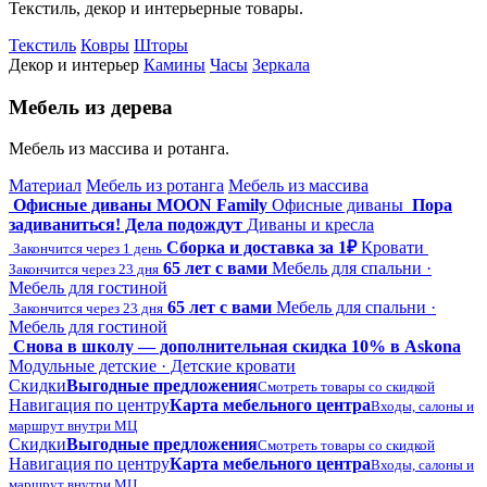
Текстиль, декор и интерьерные товары.
Текстиль
Ковры
Шторы
Декор и интерьер
Камины
Часы
Зеркала
Мебель из дерева
Мебель из массива и ротанга.
Материал
Мебель из ротанга
Мебель из массива
Офисные диваны MOON Family
Офисные диваны
Пора
задиваниться! Дела подождут
Диваны и кресла
Сборка и доставка за 1₽
Кровати
Закончится через 1 день
65 лет с вами
Мебель для спальни ·
Закончится через 23 дня
Мебель для гостиной
65 лет с вами
Мебель для спальни ·
Закончится через 23 дня
Мебель для гостиной
Снова в школу — дополнительная скидка 10% в Askona
Модульные детские · Детские кровати
Скидки
Выгодные предложения
Смотреть товары со скидкой
Навигация по центру
Карта мебельного центра
Входы, салоны и
маршрут внутри МЦ
Скидки
Выгодные предложения
Смотреть товары со скидкой
Навигация по центру
Карта мебельного центра
Входы, салоны и
маршрут внутри МЦ