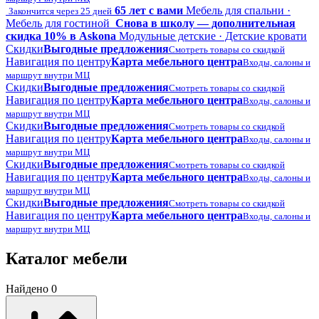
65 лет с вами
Мебель для спальни ·
Закончится через 25 дней
Мебель для гостиной
Снова в школу — дополнительная
скидка 10% в Askona
Модульные детские · Детские кровати
Скидки
Выгодные предложения
Смотреть товары со скидкой
Навигация по центру
Карта мебельного центра
Входы, салоны и
маршрут внутри МЦ
Скидки
Выгодные предложения
Смотреть товары со скидкой
Навигация по центру
Карта мебельного центра
Входы, салоны и
маршрут внутри МЦ
Скидки
Выгодные предложения
Смотреть товары со скидкой
Навигация по центру
Карта мебельного центра
Входы, салоны и
маршрут внутри МЦ
Скидки
Выгодные предложения
Смотреть товары со скидкой
Навигация по центру
Карта мебельного центра
Входы, салоны и
маршрут внутри МЦ
Скидки
Выгодные предложения
Смотреть товары со скидкой
Навигация по центру
Карта мебельного центра
Входы, салоны и
маршрут внутри МЦ
Каталог мебели
Найдено 0