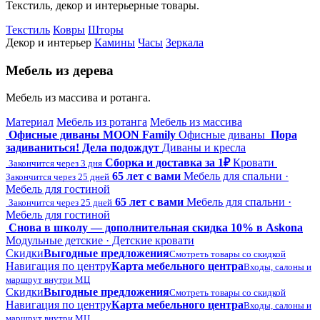
Текстиль, декор и интерьерные товары.
Текстиль
Ковры
Шторы
Декор и интерьер
Камины
Часы
Зеркала
Мебель из дерева
Мебель из массива и ротанга.
Материал
Мебель из ротанга
Мебель из массива
Офисные диваны MOON Family
Офисные диваны
Пора
задиваниться! Дела подождут
Диваны и кресла
Сборка и доставка за 1₽
Кровати
Закончится через 3 дня
65 лет с вами
Мебель для спальни ·
Закончится через 25 дней
Мебель для гостиной
65 лет с вами
Мебель для спальни ·
Закончится через 25 дней
Мебель для гостиной
Снова в школу — дополнительная скидка 10% в Askona
Модульные детские · Детские кровати
Скидки
Выгодные предложения
Смотреть товары со скидкой
Навигация по центру
Карта мебельного центра
Входы, салоны и
маршрут внутри МЦ
Скидки
Выгодные предложения
Смотреть товары со скидкой
Навигация по центру
Карта мебельного центра
Входы, салоны и
маршрут внутри МЦ