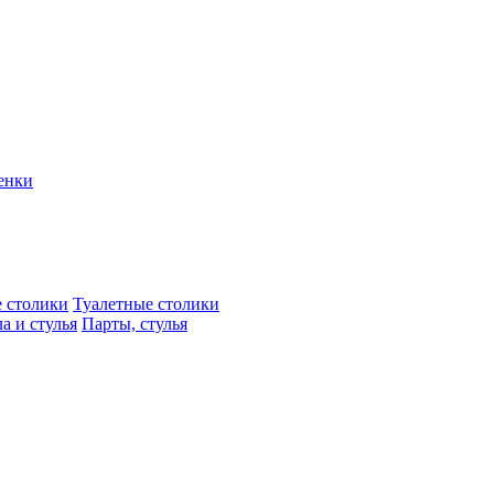
енки
 столики
Туалетные столики
а и стулья
Парты, стулья