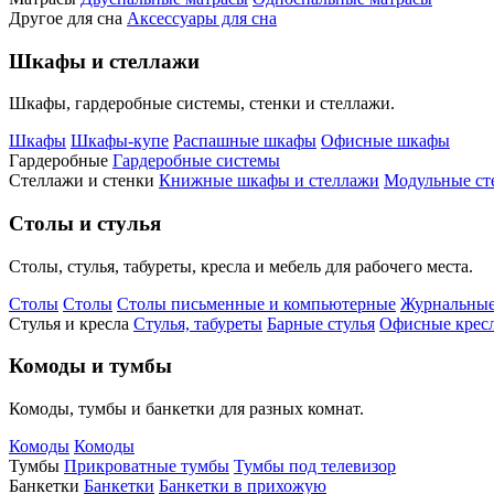
Другое для сна
Аксессуары для сна
Шкафы и стеллажи
Шкафы, гардеробные системы, стенки и стеллажи.
Шкафы
Шкафы-купе
Распашные шкафы
Офисные шкафы
Гардеробные
Гардеробные системы
Стеллажи и стенки
Книжные шкафы и стеллажи
Модульные ст
Столы и стулья
Столы, стулья, табуреты, кресла и мебель для рабочего места.
Столы
Столы
Столы письменные и компьютерные
Журнальные
Стулья и кресла
Стулья, табуреты
Барные стулья
Офисные кресл
Комоды и тумбы
Комоды, тумбы и банкетки для разных комнат.
Комоды
Комоды
Тумбы
Прикроватные тумбы
Тумбы под телевизор
Банкетки
Банкетки
Банкетки в прихожую