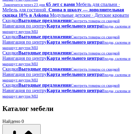
65 лет с вами
Мебель для спальни ·
Закончится через 23 дня
Мебель для гостиной
Снова в школу — дополнительная
скидка 10% в Askona
Модульные детские · Детские кровати
Скидки
Выгодные предложения
Смотреть товары со скидкой
Навигация по центру
Карта мебельного центра
Входы, салоны и
маршрут внутри МЦ
Скидки
Выгодные предложения
Смотреть товары со скидкой
Навигация по центру
Карта мебельного центра
Входы, салоны и
маршрут внутри МЦ
Скидки
Выгодные предложения
Смотреть товары со скидкой
Навигация по центру
Карта мебельного центра
Входы, салоны и
маршрут внутри МЦ
Скидки
Выгодные предложения
Смотреть товары со скидкой
Навигация по центру
Карта мебельного центра
Входы, салоны и
маршрут внутри МЦ
Скидки
Выгодные предложения
Смотреть товары со скидкой
Навигация по центру
Карта мебельного центра
Входы, салоны и
маршрут внутри МЦ
Каталог мебели
Найдено 0