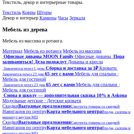
Текстиль, декор и интерьерные товары.
Текстиль
Ковры
Шторы
Декор и интерьер
Камины
Часы
Зеркала
Мебель из дерева
Мебель из массива и ротанга.
Материал
Мебель из ротанга
Мебель из массива
Офисные диваны MOON Family
Офисные диваны
Пора
задиваниться! Дела подождут
Диваны и кресла
Сборка и доставка за 1₽
Кровати
Закончится через 1 день
65 лет с вами
Мебель для спальни ·
Закончится через 23 дня
Мебель для гостиной
65 лет с вами
Мебель для спальни ·
Закончится через 23 дня
Мебель для гостиной
Снова в школу — дополнительная скидка 10% в Askona
Модульные детские · Детские кровати
Скидки
Выгодные предложения
Смотреть товары со скидкой
Навигация по центру
Карта мебельного центра
Входы, салоны и
маршрут внутри МЦ
Скидки
Выгодные предложения
Смотреть товары со скидкой
Навигация по центру
Карта мебельного центра
Входы, салоны и
маршрут внутри МЦ