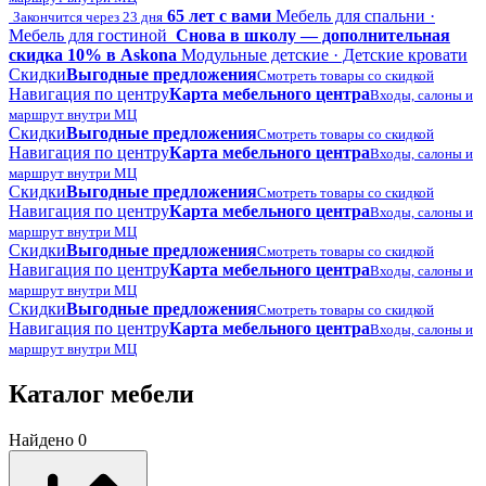
65 лет с вами
Мебель для спальни ·
Закончится через 23 дня
Мебель для гостиной
Снова в школу — дополнительная
скидка 10% в Askona
Модульные детские · Детские кровати
Скидки
Выгодные предложения
Смотреть товары со скидкой
Навигация по центру
Карта мебельного центра
Входы, салоны и
маршрут внутри МЦ
Скидки
Выгодные предложения
Смотреть товары со скидкой
Навигация по центру
Карта мебельного центра
Входы, салоны и
маршрут внутри МЦ
Скидки
Выгодные предложения
Смотреть товары со скидкой
Навигация по центру
Карта мебельного центра
Входы, салоны и
маршрут внутри МЦ
Скидки
Выгодные предложения
Смотреть товары со скидкой
Навигация по центру
Карта мебельного центра
Входы, салоны и
маршрут внутри МЦ
Скидки
Выгодные предложения
Смотреть товары со скидкой
Навигация по центру
Карта мебельного центра
Входы, салоны и
маршрут внутри МЦ
Каталог мебели
Найдено 0