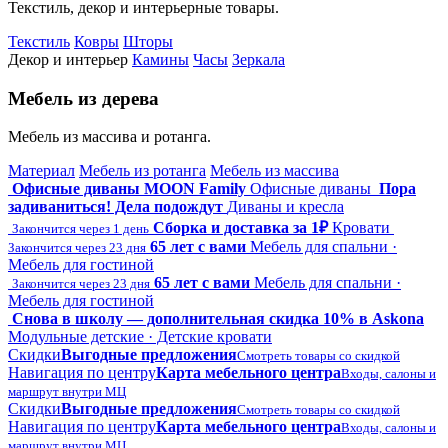
Текстиль, декор и интерьерные товары.
Текстиль
Ковры
Шторы
Декор и интерьер
Камины
Часы
Зеркала
Мебель из дерева
Мебель из массива и ротанга.
Материал
Мебель из ротанга
Мебель из массива
Офисные диваны MOON Family
Офисные диваны
Пора
задиваниться! Дела подождут
Диваны и кресла
Сборка и доставка за 1₽
Кровати
Закончится через 1 день
65 лет с вами
Мебель для спальни ·
Закончится через 23 дня
Мебель для гостиной
65 лет с вами
Мебель для спальни ·
Закончится через 23 дня
Мебель для гостиной
Снова в школу — дополнительная скидка 10% в Askona
Модульные детские · Детские кровати
Скидки
Выгодные предложения
Смотреть товары со скидкой
Навигация по центру
Карта мебельного центра
Входы, салоны и
маршрут внутри МЦ
Скидки
Выгодные предложения
Смотреть товары со скидкой
Навигация по центру
Карта мебельного центра
Входы, салоны и
маршрут внутри МЦ