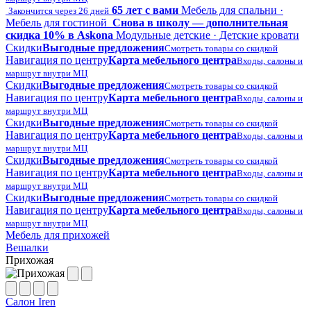
65 лет с вами
Мебель для спальни ·
Закончится через 26 дней
Мебель для гостиной
Снова в школу — дополнительная
скидка 10% в Askona
Модульные детские · Детские кровати
Скидки
Выгодные предложения
Смотреть товары со скидкой
Навигация по центру
Карта мебельного центра
Входы, салоны и
маршрут внутри МЦ
Скидки
Выгодные предложения
Смотреть товары со скидкой
Навигация по центру
Карта мебельного центра
Входы, салоны и
маршрут внутри МЦ
Скидки
Выгодные предложения
Смотреть товары со скидкой
Навигация по центру
Карта мебельного центра
Входы, салоны и
маршрут внутри МЦ
Скидки
Выгодные предложения
Смотреть товары со скидкой
Навигация по центру
Карта мебельного центра
Входы, салоны и
маршрут внутри МЦ
Скидки
Выгодные предложения
Смотреть товары со скидкой
Навигация по центру
Карта мебельного центра
Входы, салоны и
маршрут внутри МЦ
Мебель для прихожей
Вешалки
Прихожая
Салон Iren