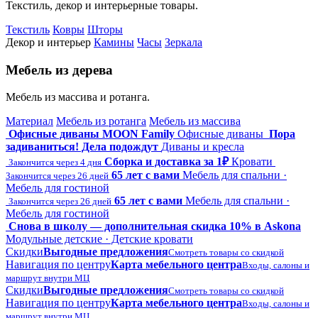
Текстиль, декор и интерьерные товары.
Текстиль
Ковры
Шторы
Декор и интерьер
Камины
Часы
Зеркала
Мебель из дерева
Мебель из массива и ротанга.
Материал
Мебель из ротанга
Мебель из массива
Офисные диваны MOON Family
Офисные диваны
Пора
задиваниться! Дела подождут
Диваны и кресла
Сборка и доставка за 1₽
Кровати
Закончится через 4 дня
65 лет с вами
Мебель для спальни ·
Закончится через 26 дней
Мебель для гостиной
65 лет с вами
Мебель для спальни ·
Закончится через 26 дней
Мебель для гостиной
Снова в школу — дополнительная скидка 10% в Askona
Модульные детские · Детские кровати
Скидки
Выгодные предложения
Смотреть товары со скидкой
Навигация по центру
Карта мебельного центра
Входы, салоны и
маршрут внутри МЦ
Скидки
Выгодные предложения
Смотреть товары со скидкой
Навигация по центру
Карта мебельного центра
Входы, салоны и
маршрут внутри МЦ