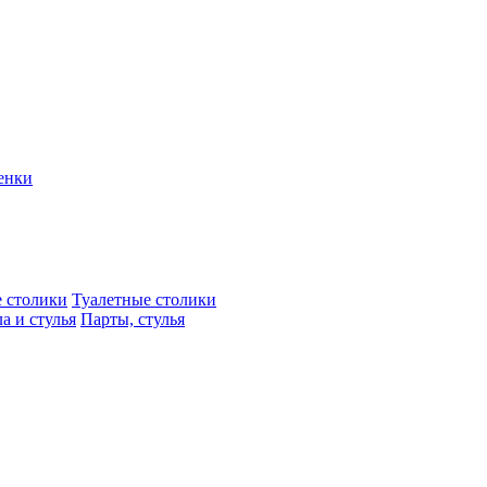
енки
 столики
Туалетные столики
а и стулья
Парты, стулья