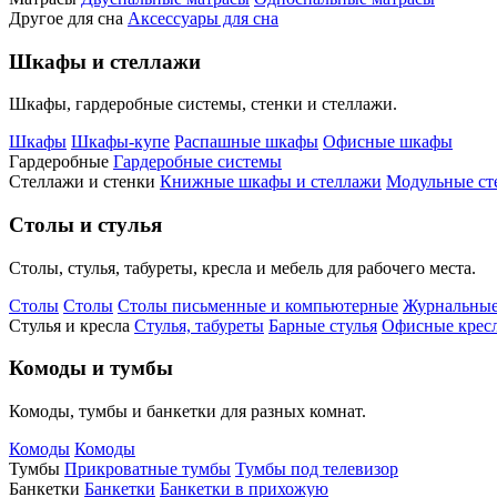
Другое для сна
Аксессуары для сна
Шкафы и стеллажи
Шкафы, гардеробные системы, стенки и стеллажи.
Шкафы
Шкафы-купе
Распашные шкафы
Офисные шкафы
Гардеробные
Гардеробные системы
Стеллажи и стенки
Книжные шкафы и стеллажи
Модульные ст
Столы и стулья
Столы, стулья, табуреты, кресла и мебель для рабочего места.
Столы
Столы
Столы письменные и компьютерные
Журнальные
Стулья и кресла
Стулья, табуреты
Барные стулья
Офисные кресл
Комоды и тумбы
Комоды, тумбы и банкетки для разных комнат.
Комоды
Комоды
Тумбы
Прикроватные тумбы
Тумбы под телевизор
Банкетки
Банкетки
Банкетки в прихожую