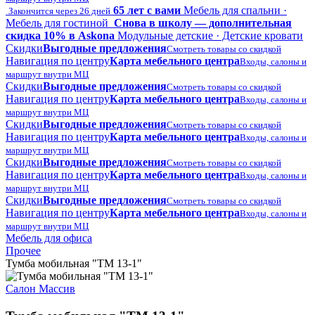
65 лет с вами
Мебель для спальни ·
Закончится через 26 дней
Мебель для гостиной
Снова в школу — дополнительная
скидка 10% в Askona
Модульные детские · Детские кровати
Скидки
Выгодные предложения
Смотреть товары со скидкой
Навигация по центру
Карта мебельного центра
Входы, салоны и
маршрут внутри МЦ
Скидки
Выгодные предложения
Смотреть товары со скидкой
Навигация по центру
Карта мебельного центра
Входы, салоны и
маршрут внутри МЦ
Скидки
Выгодные предложения
Смотреть товары со скидкой
Навигация по центру
Карта мебельного центра
Входы, салоны и
маршрут внутри МЦ
Скидки
Выгодные предложения
Смотреть товары со скидкой
Навигация по центру
Карта мебельного центра
Входы, салоны и
маршрут внутри МЦ
Скидки
Выгодные предложения
Смотреть товары со скидкой
Навигация по центру
Карта мебельного центра
Входы, салоны и
маршрут внутри МЦ
Мебель для офиса
Прочее
Тумба мобильная "ТМ 13-1"
Салон Массив