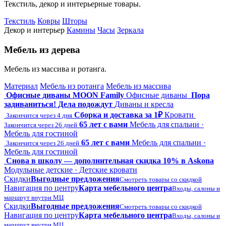
Текстиль, декор и интерьерные товары.
Текстиль
Ковры
Шторы
Декор и интерьер
Камины
Часы
Зеркала
Мебель из дерева
Мебель из массива и ротанга.
Материал
Мебель из ротанга
Мебель из массива
Офисные диваны MOON Family
Офисные диваны
Пора
задиваниться! Дела подождут
Диваны и кресла
Сборка и доставка за 1₽
Кровати
Закончится через 4 дня
65 лет с вами
Мебель для спальни ·
Закончится через 26 дней
Мебель для гостиной
65 лет с вами
Мебель для спальни ·
Закончится через 26 дней
Мебель для гостиной
Снова в школу — дополнительная скидка 10% в Askona
Модульные детские · Детские кровати
Скидки
Выгодные предложения
Смотреть товары со скидкой
Навигация по центру
Карта мебельного центра
Входы, салоны и
маршрут внутри МЦ
Скидки
Выгодные предложения
Смотреть товары со скидкой
Навигация по центру
Карта мебельного центра
Входы, салоны и
маршрут внутри МЦ