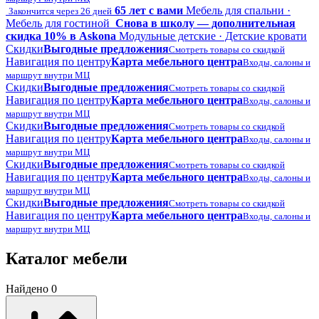
65 лет с вами
Мебель для спальни ·
Закончится через 26 дней
Мебель для гостиной
Снова в школу — дополнительная
скидка 10% в Askona
Модульные детские · Детские кровати
Скидки
Выгодные предложения
Смотреть товары со скидкой
Навигация по центру
Карта мебельного центра
Входы, салоны и
маршрут внутри МЦ
Скидки
Выгодные предложения
Смотреть товары со скидкой
Навигация по центру
Карта мебельного центра
Входы, салоны и
маршрут внутри МЦ
Скидки
Выгодные предложения
Смотреть товары со скидкой
Навигация по центру
Карта мебельного центра
Входы, салоны и
маршрут внутри МЦ
Скидки
Выгодные предложения
Смотреть товары со скидкой
Навигация по центру
Карта мебельного центра
Входы, салоны и
маршрут внутри МЦ
Скидки
Выгодные предложения
Смотреть товары со скидкой
Навигация по центру
Карта мебельного центра
Входы, салоны и
маршрут внутри МЦ
Каталог мебели
Найдено 0