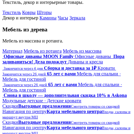
Текстиль, декор и интерьерные товары.
Текстиль
Ковры
Шторы
Декор и интерьер
Камины
Часы
Зеркала
Мебель из дерева
Мебель из массива и ротанга.
Материал
Мебель из ротанга
Мебель из массива
Офисные диваны MOON Family
Офисные диваны
Пора
задиваниться! Дела подождут
Диваны и кресла
Сборка и доставка за 1₽
Кровати
Закончится через 4 дня
65 лет с вами
Мебель для спальни ·
Закончится через 26 дней
Мебель для гостиной
65 лет с вами
Мебель для спальни ·
Закончится через 26 дней
Мебель для гостиной
Снова в школу — дополнительная скидка 10% в Askona
Модульные детские · Детские кровати
Скидки
Выгодные предложения
Смотреть товары со скидкой
Навигация по центру
Карта мебельного центра
Входы, салоны и
маршрут внутри МЦ
Скидки
Выгодные предложения
Смотреть товары со скидкой
Навигация по центру
Карта мебельного центра
Входы, салоны и
маршрут внутри МЦ