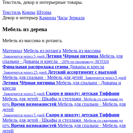
Текстиль, декор и интерьерные товары.
Текстиль
Ковры
Шторы
Декор и интерьер
Камины
Часы
Зеркала
Мебель из дерева
Мебель из массива и ротанга.
Материал
Мебель из ротанга
Мебель из массива
Летняя Чёрная пятница
Мебель для
Закончится через 5 дней
спальни · Диваны и кресла
−20% по промокоду ЛЕТО20
Финальная распродажа сезона
Диваны и кресла
Детский ассортимент с выгодой
Закончится через 25 дней
Мебель для спальни · Мебель для детей
Закончится через 5 дней
Летняя Чёрная пятница
Мебель для спальни · Диваны и
кресла
Скоро в школу: детская Тиффани
Закончится через 5 дней
Мебель для детей · Шкафы и стеллажи
Мебель со скидками до
Время возможностей
Мебель для спальни · Мебель для
60%
детей
Скоро в школу: детская Тиффани
Закончится через 5 дней
Мебель для детей · Шкафы и стеллажи
Мебель со скидками до
Время возможностей
Мебель для спальни · Мебель для
60%
детей