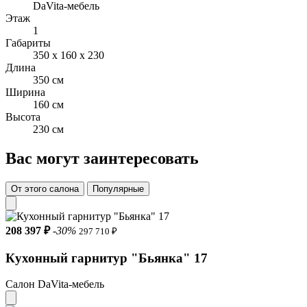
DaVita-мебель
Ширина напольных шкафов с учетом размеров барной
Этаж
столешницы – 3500х1600 мм. Ширина навесных шкафов –
1
3200 мм.
Габариты
350 x 160 x 230
Основные материалы:
Длина
350 см
ЛДСП 16 мм
Ширина
160 см
МДФ 6 и 16 мм
Высота
230 см
Вас могут заинтересовать
От этого салона
Популярные
208 397 ₽
-30%
297 710 ₽
Кухонный гарнитур "Бьянка" 17
Салон DaVita-мебель