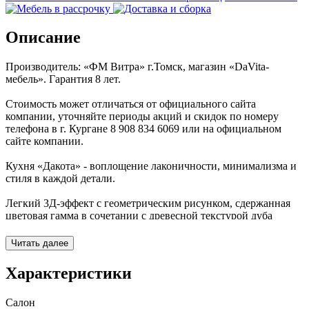
Описание
Производитель: «ФМ Витра» г.Томск, магазин «DaVita-
мебель». Гарантия 8 лет.
Стоимость может отличаться от официального сайта
компании, уточняйте периоды акций и скидок по номеру
телефона в г. Кургане 8 908 834 6069 или на официальном
сайте компании.
Кухня «Дакота» - воплощение лаконичности, минимализма и
стиля в каждой детали.
Легкий 3Д-эффект с геометрическим рисунком, сдержанная
цветовая гамма в сочетании с древесной текстурой дуба
подарят ощущение тепла и уюта Вашему дому, а контрастные
элементы добавят выразительности и индивидуальности.
Читать далее
Дизайн столов с открыванием без использования лицевой
Характеристики
фурнитуры поможет кухне стать просторнее, а так же
подчеркнуть модную лаконичность интерьера.
Салон