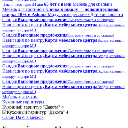
65 лет с вами
Мебель для спальни ·
Закончится через 24 дня
Мебель для гостиной
Снова в школу — дополнительная
скидка 10% в Askona
Модульные детские · Детские кровати
Скидки
Выгодные предложения
Смотреть товары со скидкой
Навигация по центру
Карта мебельного центра
Входы, салоны и
маршрут внутри МЦ
Скидки
Выгодные предложения
Смотреть товары со скидкой
Навигация по центру
Карта мебельного центра
Входы, салоны и
маршрут внутри МЦ
Скидки
Выгодные предложения
Смотреть товары со скидкой
Навигация по центру
Карта мебельного центра
Входы, салоны и
маршрут внутри МЦ
Скидки
Выгодные предложения
Смотреть товары со скидкой
Навигация по центру
Карта мебельного центра
Входы, салоны и
маршрут внутри МЦ
Скидки
Выгодные предложения
Смотреть товары со скидкой
Навигация по центру
Карта мебельного центра
Входы, салоны и
маршрут внутри МЦ
Мебель для кухни
Кухонные гарнитуры
Кухонный гарнитур "Дакота" 4
Салон DaVita-мебель