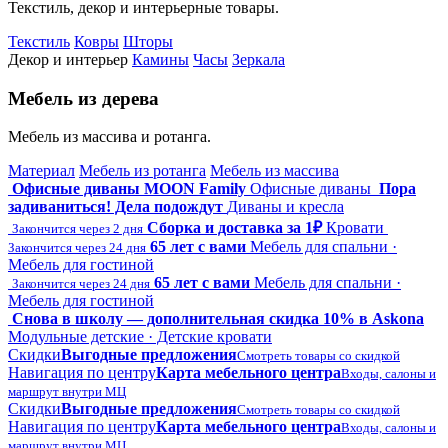
Текстиль, декор и интерьерные товары.
Текстиль
Ковры
Шторы
Декор и интерьер
Камины
Часы
Зеркала
Мебель из дерева
Мебель из массива и ротанга.
Материал
Мебель из ротанга
Мебель из массива
Офисные диваны MOON Family
Офисные диваны
Пора
задиваниться! Дела подождут
Диваны и кресла
Сборка и доставка за 1₽
Кровати
Закончится через 2 дня
65 лет с вами
Мебель для спальни ·
Закончится через 24 дня
Мебель для гостиной
65 лет с вами
Мебель для спальни ·
Закончится через 24 дня
Мебель для гостиной
Снова в школу — дополнительная скидка 10% в Askona
Модульные детские · Детские кровати
Скидки
Выгодные предложения
Смотреть товары со скидкой
Навигация по центру
Карта мебельного центра
Входы, салоны и
маршрут внутри МЦ
Скидки
Выгодные предложения
Смотреть товары со скидкой
Навигация по центру
Карта мебельного центра
Входы, салоны и
маршрут внутри МЦ