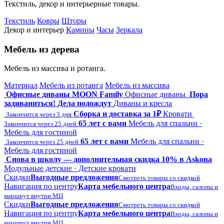
Текстиль, декор и интерьерные товары.
Текстиль
Ковры
Шторы
Декор и интерьер
Камины
Часы
Зеркала
Мебель из дерева
Мебель из массива и ротанга.
Материал
Мебель из ротанга
Мебель из массива
Офисные диваны MOON Family
Офисные диваны
Пора
задиваниться! Дела подождут
Диваны и кресла
Сборка и доставка за 1₽
Кровати
Закончится через 3 дня
65 лет с вами
Мебель для спальни ·
Закончится через 25 дней
Мебель для гостиной
65 лет с вами
Мебель для спальни ·
Закончится через 25 дней
Мебель для гостиной
Снова в школу — дополнительная скидка 10% в Askona
Модульные детские · Детские кровати
Скидки
Выгодные предложения
Смотреть товары со скидкой
Навигация по центру
Карта мебельного центра
Входы, салоны и
маршрут внутри МЦ
Скидки
Выгодные предложения
Смотреть товары со скидкой
Навигация по центру
Карта мебельного центра
Входы, салоны и
маршрут внутри МЦ