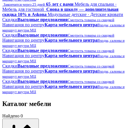
65 лет с вами
Мебель для спальни ·
Закончится через 25 дней
Мебель для гостиной
Снова в школу — дополнительная
скидка 10% в Askona
Модульные детские · Детские кровати
Скидки
Выгодные предложения
Смотреть товары со скидкой
Навигация по центру
Карта мебельного центра
Входы, салоны и
маршрут внутри МЦ
Скидки
Выгодные предложения
Смотреть товары со скидкой
Навигация по центру
Карта мебельного центра
Входы, салоны и
маршрут внутри МЦ
Скидки
Выгодные предложения
Смотреть товары со скидкой
Навигация по центру
Карта мебельного центра
Входы, салоны и
маршрут внутри МЦ
Скидки
Выгодные предложения
Смотреть товары со скидкой
Навигация по центру
Карта мебельного центра
Входы, салоны и
маршрут внутри МЦ
Скидки
Выгодные предложения
Смотреть товары со скидкой
Навигация по центру
Карта мебельного центра
Входы, салоны и
маршрут внутри МЦ
Каталог мебели
Найдено 0