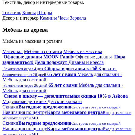
Текстиль, декор и интерьерные товары.
Текстиль
Ковры
Шторы
Декор и интерьер
Камины
Часы
Зеркала
Мебель из дерева
Мебель из массива и ротанга.
Материал
Мебель из ротанга
Мебель из массива
Офисные диваны MOON Family
Офисные диваны
Пора
задиваниться! Дела подождут
Диваны и кресла
Сборка и доставка за 1₽
Кровати
Закончится через 4 дня
65 лет с вами
Мебель для спальни ·
Закончится через 26 дней
Мебель для гостиной
65 лет с вами
Мебель для спальни ·
Закончится через 26 дней
Мебель для гостиной
Снова в школу — дополнительная скидка 10% в Askona
Модульные детские · Детские кровати
Скидки
Выгодные предложения
Смотреть товары со скидкой
Навигация по центру
Карта мебельного центра
Входы, салоны и
маршрут внутри МЦ
Скидки
Выгодные предложения
Смотреть товары со скидкой
Навигация по центру
Карта мебельного центра
Входы, салоны и
маршрут внутри МЦ