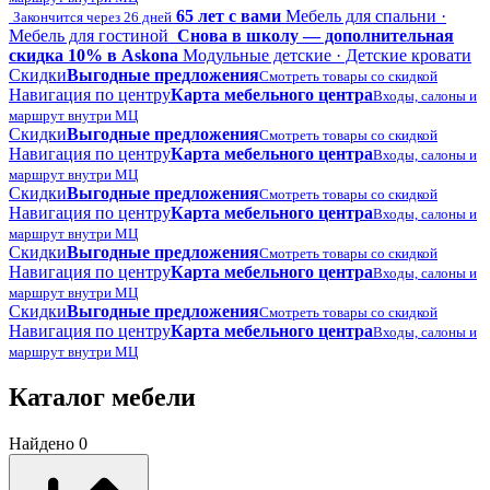
65 лет с вами
Мебель для спальни ·
Закончится через 26 дней
Мебель для гостиной
Снова в школу — дополнительная
скидка 10% в Askona
Модульные детские · Детские кровати
Скидки
Выгодные предложения
Смотреть товары со скидкой
Навигация по центру
Карта мебельного центра
Входы, салоны и
маршрут внутри МЦ
Скидки
Выгодные предложения
Смотреть товары со скидкой
Навигация по центру
Карта мебельного центра
Входы, салоны и
маршрут внутри МЦ
Скидки
Выгодные предложения
Смотреть товары со скидкой
Навигация по центру
Карта мебельного центра
Входы, салоны и
маршрут внутри МЦ
Скидки
Выгодные предложения
Смотреть товары со скидкой
Навигация по центру
Карта мебельного центра
Входы, салоны и
маршрут внутри МЦ
Скидки
Выгодные предложения
Смотреть товары со скидкой
Навигация по центру
Карта мебельного центра
Входы, салоны и
маршрут внутри МЦ
Каталог мебели
Найдено 0