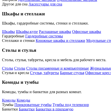
Другое для сна
Аксессуары для сна
Шкафы и стеллажи
Шкафы, гардеробные системы, стенки и стеллажи.
Шкафы
Шкафы-купе
Распашные шкафы
Офисные шкафы
Гардеробные
Гардеробные системы
Стеллажи и стенки
Книжные шкафы и стеллажи
Модульные ст
Столы и стулья
Столы, стулья, табуреты, кресла и мебель для рабочего места.
Столы
Столы
Столы письменные и компьютерные
Журнальные
Стулья и кресла
Стулья, табуреты
Барные стулья
Офисные кресл
Комоды и тумбы
Комоды, тумбы и банкетки для разных комнат.
Комоды
Комоды
Тумбы
Прикроватные тумбы
Тумбы под телевизор
Банкетки
Банкетки
Банкетки в прихожую