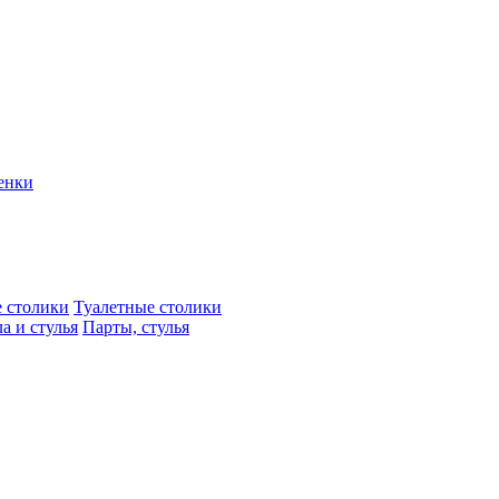
енки
 столики
Туалетные столики
а и стулья
Парты, стулья