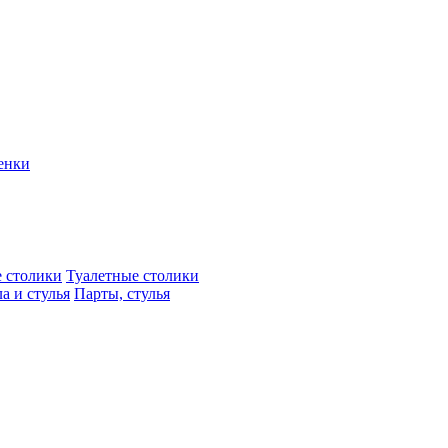
енки
 столики
Туалетные столики
а и стулья
Парты, стулья