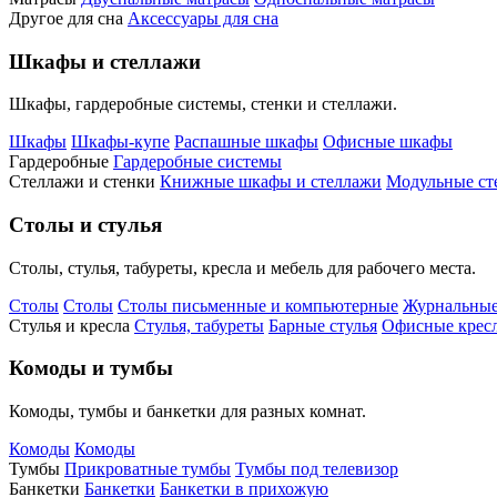
Другое для сна
Аксессуары для сна
Шкафы и стеллажи
Шкафы, гардеробные системы, стенки и стеллажи.
Шкафы
Шкафы-купе
Распашные шкафы
Офисные шкафы
Гардеробные
Гардеробные системы
Стеллажи и стенки
Книжные шкафы и стеллажи
Модульные ст
Столы и стулья
Столы, стулья, табуреты, кресла и мебель для рабочего места.
Столы
Столы
Столы письменные и компьютерные
Журнальные
Стулья и кресла
Стулья, табуреты
Барные стулья
Офисные кресл
Комоды и тумбы
Комоды, тумбы и банкетки для разных комнат.
Комоды
Комоды
Тумбы
Прикроватные тумбы
Тумбы под телевизор
Банкетки
Банкетки
Банкетки в прихожую