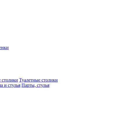
енки
 столики
Туалетные столики
а и стулья
Парты, стулья