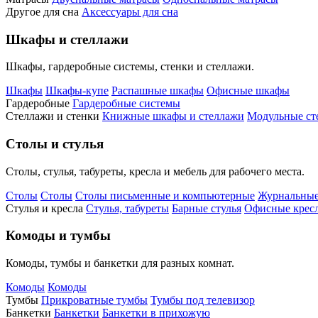
Другое для сна
Аксессуары для сна
Шкафы и стеллажи
Шкафы, гардеробные системы, стенки и стеллажи.
Шкафы
Шкафы-купе
Распашные шкафы
Офисные шкафы
Гардеробные
Гардеробные системы
Стеллажи и стенки
Книжные шкафы и стеллажи
Модульные ст
Столы и стулья
Столы, стулья, табуреты, кресла и мебель для рабочего места.
Столы
Столы
Столы письменные и компьютерные
Журнальные
Стулья и кресла
Стулья, табуреты
Барные стулья
Офисные кресл
Комоды и тумбы
Комоды, тумбы и банкетки для разных комнат.
Комоды
Комоды
Тумбы
Прикроватные тумбы
Тумбы под телевизор
Банкетки
Банкетки
Банкетки в прихожую