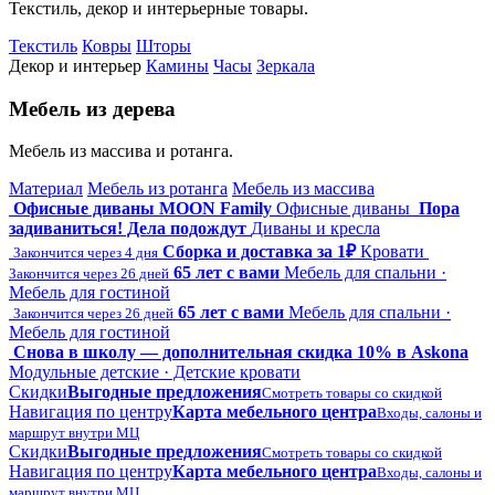
Текстиль, декор и интерьерные товары.
Текстиль
Ковры
Шторы
Декор и интерьер
Камины
Часы
Зеркала
Мебель из дерева
Мебель из массива и ротанга.
Материал
Мебель из ротанга
Мебель из массива
Офисные диваны MOON Family
Офисные диваны
Пора
задиваниться! Дела подождут
Диваны и кресла
Сборка и доставка за 1₽
Кровати
Закончится через 4 дня
65 лет с вами
Мебель для спальни ·
Закончится через 26 дней
Мебель для гостиной
65 лет с вами
Мебель для спальни ·
Закончится через 26 дней
Мебель для гостиной
Снова в школу — дополнительная скидка 10% в Askona
Модульные детские · Детские кровати
Скидки
Выгодные предложения
Смотреть товары со скидкой
Навигация по центру
Карта мебельного центра
Входы, салоны и
маршрут внутри МЦ
Скидки
Выгодные предложения
Смотреть товары со скидкой
Навигация по центру
Карта мебельного центра
Входы, салоны и
маршрут внутри МЦ