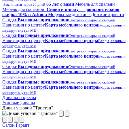
65 лет с вами
Мебель для спальни ·
Закончится через 26 дней
Мебель для гостиной
Снова в школу — дополнительная
скидка 10% в Askona
Модульные детские · Детские кровати
Скидки
Выгодные предложения
Смотреть товары со скидкой
Навигация по центру
Карта мебельного центра
Входы, салоны и
маршрут внутри МЦ
Скидки
Выгодные предложения
Смотреть товары со скидкой
Навигация по центру
Карта мебельного центра
Входы, салоны и
маршрут внутри МЦ
Скидки
Выгодные предложения
Смотреть товары со скидкой
Навигация по центру
Карта мебельного центра
Входы, салоны и
маршрут внутри МЦ
Скидки
Выгодные предложения
Смотреть товары со скидкой
Навигация по центру
Карта мебельного центра
Входы, салоны и
маршрут внутри МЦ
Скидки
Выгодные предложения
Смотреть товары со скидкой
Навигация по центру
Карта мебельного центра
Входы, салоны и
маршрут внутри МЦ
Диваны и кресла
Угловые диваны
Диван угловой "Тристан"
Салон Гарант