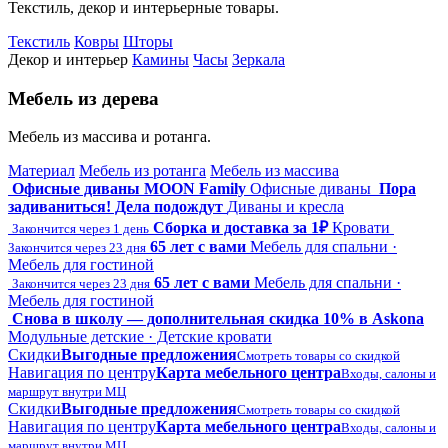
Текстиль, декор и интерьерные товары.
Текстиль
Ковры
Шторы
Декор и интерьер
Камины
Часы
Зеркала
Мебель из дерева
Мебель из массива и ротанга.
Материал
Мебель из ротанга
Мебель из массива
Офисные диваны MOON Family
Офисные диваны
Пора
задиваниться! Дела подождут
Диваны и кресла
Сборка и доставка за 1₽
Кровати
Закончится через 1 день
65 лет с вами
Мебель для спальни ·
Закончится через 23 дня
Мебель для гостиной
65 лет с вами
Мебель для спальни ·
Закончится через 23 дня
Мебель для гостиной
Снова в школу — дополнительная скидка 10% в Askona
Модульные детские · Детские кровати
Скидки
Выгодные предложения
Смотреть товары со скидкой
Навигация по центру
Карта мебельного центра
Входы, салоны и
маршрут внутри МЦ
Скидки
Выгодные предложения
Смотреть товары со скидкой
Навигация по центру
Карта мебельного центра
Входы, салоны и
маршрут внутри МЦ