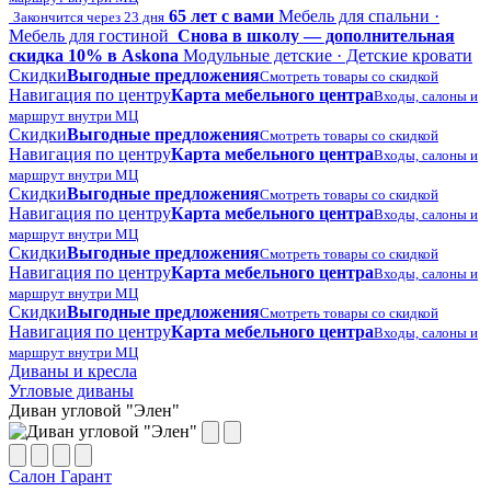
65 лет с вами
Мебель для спальни ·
Закончится через 23 дня
Мебель для гостиной
Снова в школу — дополнительная
скидка 10% в Askona
Модульные детские · Детские кровати
Скидки
Выгодные предложения
Смотреть товары со скидкой
Навигация по центру
Карта мебельного центра
Входы, салоны и
маршрут внутри МЦ
Скидки
Выгодные предложения
Смотреть товары со скидкой
Навигация по центру
Карта мебельного центра
Входы, салоны и
маршрут внутри МЦ
Скидки
Выгодные предложения
Смотреть товары со скидкой
Навигация по центру
Карта мебельного центра
Входы, салоны и
маршрут внутри МЦ
Скидки
Выгодные предложения
Смотреть товары со скидкой
Навигация по центру
Карта мебельного центра
Входы, салоны и
маршрут внутри МЦ
Скидки
Выгодные предложения
Смотреть товары со скидкой
Навигация по центру
Карта мебельного центра
Входы, салоны и
маршрут внутри МЦ
Диваны и кресла
Угловые диваны
Диван угловой "Элен"
Салон Гарант