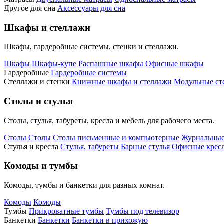
Другое для сна
Аксессуары для сна
Шкафы и стеллажи
Шкафы, гардеробные системы, стенки и стеллажи.
Шкафы
Шкафы-купе
Распашные шкафы
Офисные шкафы
Гардеробные
Гардеробные системы
Стеллажи и стенки
Книжные шкафы и стеллажи
Модульные ст
Столы и стулья
Столы, стулья, табуреты, кресла и мебель для рабочего места.
Столы
Столы
Столы письменные и компьютерные
Журнальные
Стулья и кресла
Стулья, табуреты
Барные стулья
Офисные кресл
Комоды и тумбы
Комоды, тумбы и банкетки для разных комнат.
Комоды
Комоды
Тумбы
Прикроватные тумбы
Тумбы под телевизор
Банкетки
Банкетки
Банкетки в прихожую