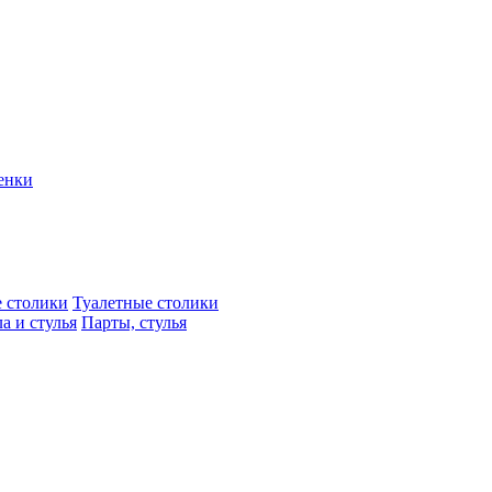
енки
 столики
Туалетные столики
а и стулья
Парты, стулья