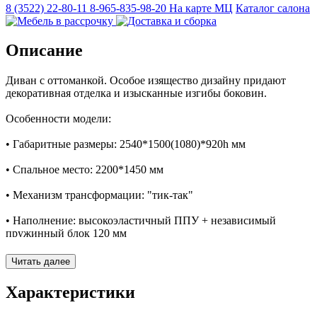
8 (3522) 22-80-11
8-965-835-98-20
На карте МЦ
Каталог салона
Описание
Диван с оттоманкой. Особое изящество дизайну придают
декоративная отделка и изысканные изгибы боковин.
Особенности модели:
• Габаритные размеры: 2540*1500(1080)*920h мм
• Спальное место: 2200*1450 мм
• Механизм трансформации: "тик-так"
• Наполнение: высокоэластичный ППУ + независимый
пружинный блок 120 мм
• Вместительный вентилируемый бельевой ящик.
Читать далее
• В комплекте имеются три подушки (чехлы съемные).
Характеристики
• На подлокотниках и подушках имеется декоративный кант,