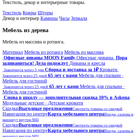
Текстиль, декор и интерьерные товары.
Текстиль
Ковры
Шторы
Декор и интерьер
Камины
Часы
Зеркала
Мебель из дерева
Мебель из массива и ротанга.
Материал
Мебель из ротанга
Мебель из массива
Офисные диваны MOON Family
Офисные диваны
Пора
задиваниться! Дела подождут
Диваны и кресла
Сборка и доставка за 1₽
Кровати
Закончится через 3 дня
65 лет с вами
Мебель для спальни ·
Закончится через 25 дней
Мебель для гостиной
65 лет с вами
Мебель для спальни ·
Закончится через 25 дней
Мебель для гостиной
Снова в школу — дополнительная скидка 10% в Askona
Модульные детские · Детские кровати
Скидки
Выгодные предложения
Смотреть товары со скидкой
Навигация по центру
Карта мебельного центра
Входы, салоны и
маршрут внутри МЦ
Скидки
Выгодные предложения
Смотреть товары со скидкой
Навигация по центру
Карта мебельного центра
Входы, салоны и
маршрут внутри МЦ