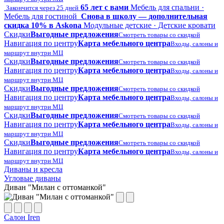
65 лет с вами
Мебель для спальни ·
Закончится через 25 дней
Мебель для гостиной
Снова в школу — дополнительная
скидка 10% в Askona
Модульные детские · Детские кровати
Скидки
Выгодные предложения
Смотреть товары со скидкой
Навигация по центру
Карта мебельного центра
Входы, салоны и
маршрут внутри МЦ
Скидки
Выгодные предложения
Смотреть товары со скидкой
Навигация по центру
Карта мебельного центра
Входы, салоны и
маршрут внутри МЦ
Скидки
Выгодные предложения
Смотреть товары со скидкой
Навигация по центру
Карта мебельного центра
Входы, салоны и
маршрут внутри МЦ
Скидки
Выгодные предложения
Смотреть товары со скидкой
Навигация по центру
Карта мебельного центра
Входы, салоны и
маршрут внутри МЦ
Скидки
Выгодные предложения
Смотреть товары со скидкой
Навигация по центру
Карта мебельного центра
Входы, салоны и
маршрут внутри МЦ
Диваны и кресла
Угловые диваны
Диван "Милан с оттоманкой"
Салон Iren