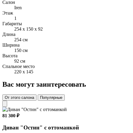
Салон
который может быть выполнен в другом цвете ткани от
Iren
основного цвета ткани дивана.
Этаж
1
Габариты
254 x 150 x 92
Длина
254 см
Ширина
150 см
Высота
92 см
Спальное место
220 x 145
Вас могут заинтересовать
От этого салона
Популярные
81 300 ₽
Диван "Остин" с оттоманкой