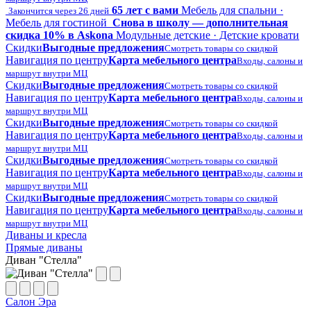
65 лет с вами
Мебель для спальни ·
Закончится через 26 дней
Мебель для гостиной
Снова в школу — дополнительная
скидка 10% в Askona
Модульные детские · Детские кровати
Скидки
Выгодные предложения
Смотреть товары со скидкой
Навигация по центру
Карта мебельного центра
Входы, салоны и
маршрут внутри МЦ
Скидки
Выгодные предложения
Смотреть товары со скидкой
Навигация по центру
Карта мебельного центра
Входы, салоны и
маршрут внутри МЦ
Скидки
Выгодные предложения
Смотреть товары со скидкой
Навигация по центру
Карта мебельного центра
Входы, салоны и
маршрут внутри МЦ
Скидки
Выгодные предложения
Смотреть товары со скидкой
Навигация по центру
Карта мебельного центра
Входы, салоны и
маршрут внутри МЦ
Скидки
Выгодные предложения
Смотреть товары со скидкой
Навигация по центру
Карта мебельного центра
Входы, салоны и
маршрут внутри МЦ
Диваны и кресла
Прямые диваны
Диван "Стелла"
Салон Эра