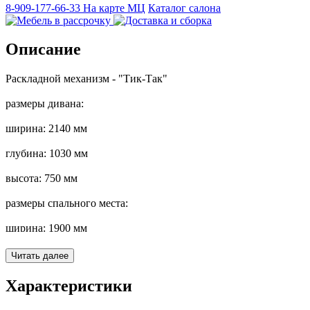
8-909-177-66-33
На карте МЦ
Каталог салона
Описание
Раскладной механизм - "Тик-Так"
размеры дивана:
ширина: 2140 мм
глубина: 1030 мм
высота: 750 мм
размеры спального места:
ширина: 1900 мм
глубина: 1600 мм
Читать далее
Комфортное наполнение сиденья из высокоэластичного
Характеристики
латексированного материала сохранит вашу мебель на долгие
годы в первозданном виде.