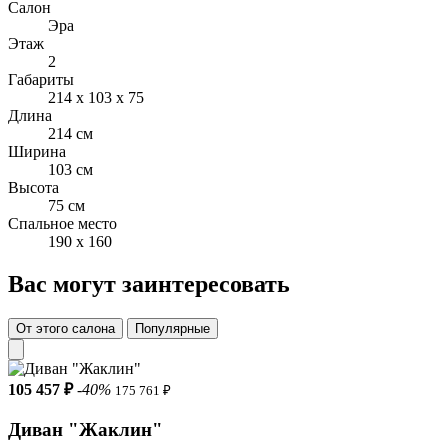
Салон
Эра
Описание
Этаж
2
• Ножки металл, черные
Габариты
214 x 103 x 75
• Ножки – 4 шт (конусообразные, закругленные)
Длина
214 см
• Ткань – букле Evanty 12, 16
Ширина
103 см
• Тыльная часть — букле;
Высота
75 см
• Количество подушек - Диван 2 шт
Спальное место
190 x 160
• Сидение дивана единое
• Раскладной механизм тик-так
Вас могут заинтересовать
• Спальное место 160х190
От этого салона
Популярные
105 457 ₽
-40%
175 761 ₽
Диван "Жаклин"