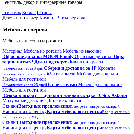
Текстиль, декор и интерьерные товары.
Текстиль
Ковры
Шторы
Декор и интерьер
Камины
Часы
Зеркала
Мебель из дерева
Мебель из массива и ротанга.
Материал
Мебель из ротанга
Мебель из массива
Офисные диваны MOON Family
Офисные диваны
Пора
задиваниться! Дела подождут
Диваны и кресла
Сборка и доставка за 1₽
Кровати
Закончится через 3 дня
65 лет с вами
Мебель для спальни ·
Закончится через 25 дней
Мебель для гостиной
65 лет с вами
Мебель для спальни ·
Закончится через 25 дней
Мебель для гостиной
Снова в школу — дополнительная скидка 10% в Askona
Модульные детские · Детские кровати
Скидки
Выгодные предложения
Смотреть товары со скидкой
Навигация по центру
Карта мебельного центра
Входы, салоны и
маршрут внутри МЦ
Скидки
Выгодные предложения
Смотреть товары со скидкой
Навигация по центру
Карта мебельного центра
Входы, салоны и
маршрут внутри МЦ