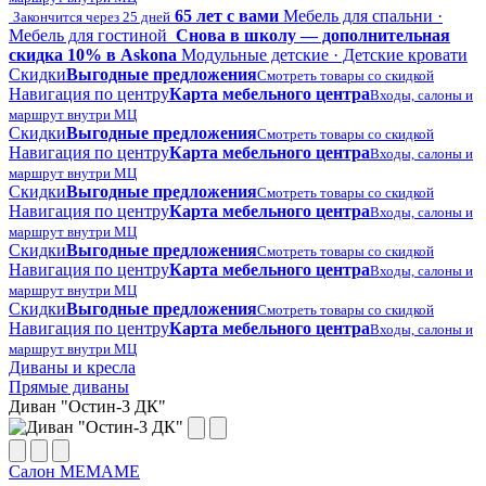
65 лет с вами
Мебель для спальни ·
Закончится через 25 дней
Мебель для гостиной
Снова в школу — дополнительная
скидка 10% в Askona
Модульные детские · Детские кровати
Скидки
Выгодные предложения
Смотреть товары со скидкой
Навигация по центру
Карта мебельного центра
Входы, салоны и
маршрут внутри МЦ
Скидки
Выгодные предложения
Смотреть товары со скидкой
Навигация по центру
Карта мебельного центра
Входы, салоны и
маршрут внутри МЦ
Скидки
Выгодные предложения
Смотреть товары со скидкой
Навигация по центру
Карта мебельного центра
Входы, салоны и
маршрут внутри МЦ
Скидки
Выгодные предложения
Смотреть товары со скидкой
Навигация по центру
Карта мебельного центра
Входы, салоны и
маршрут внутри МЦ
Скидки
Выгодные предложения
Смотреть товары со скидкой
Навигация по центру
Карта мебельного центра
Входы, салоны и
маршрут внутри МЦ
Диваны и кресла
Прямые диваны
Диван "Остин-3 ДК"
Салон МЕМАМЕ