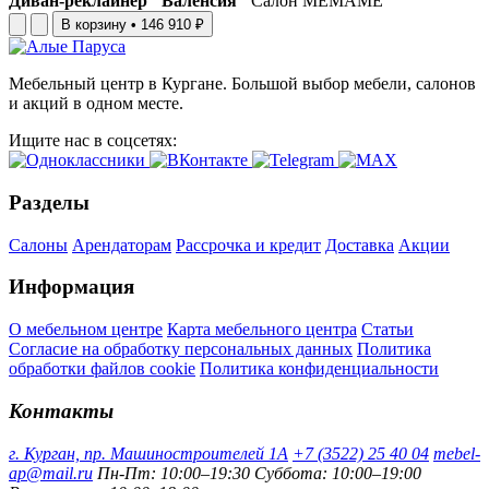
Диван-реклайнер "Валенсия"
Салон МЕМАМЕ
В корзину
•
146 910 ₽
Мебельный центр в Кургане. Большой выбор мебели, салонов
и акций в одном месте.
Ищите нас в соцсетях:
Разделы
Салоны
Арендаторам
Рассрочка и кредит
Доставка
Акции
Информация
О мебельном центре
Карта мебельного центра
Статьи
Согласие на обработку персональных данных
Политика
обработки файлов cookie
Политика конфиденциальности
Контакты
г. Курган, пр. Машиностроителей 1А
+7 (3522) 25 40 04
mebel-
ap@mail.ru
Пн-Пт: 10:00–19:30
Суббота: 10:00–19:00