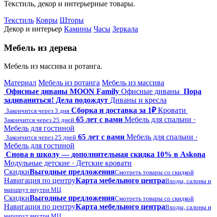
Текстиль, декор и интерьерные товары.
Текстиль
Ковры
Шторы
Декор и интерьер
Камины
Часы
Зеркала
Мебель из дерева
Мебель из массива и ротанга.
Материал
Мебель из ротанга
Мебель из массива
Офисные диваны MOON Family
Офисные диваны
Пора
задиваниться! Дела подождут
Диваны и кресла
Сборка и доставка за 1₽
Кровати
Закончится через 3 дня
65 лет с вами
Мебель для спальни ·
Закончится через 25 дней
Мебель для гостиной
65 лет с вами
Мебель для спальни ·
Закончится через 25 дней
Мебель для гостиной
Снова в школу — дополнительная скидка 10% в Askona
Модульные детские · Детские кровати
Скидки
Выгодные предложения
Смотреть товары со скидкой
Навигация по центру
Карта мебельного центра
Входы, салоны и
маршрут внутри МЦ
Скидки
Выгодные предложения
Смотреть товары со скидкой
Навигация по центру
Карта мебельного центра
Входы, салоны и
маршрут внутри МЦ