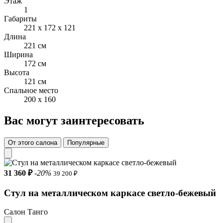
Этаж
1
Ш.172 × Г.221 × В.121 см, спальное место - 160×200.
Габариты
221 x 172 x 121
Ш.192 × Г.221 × В.121 см, спальное место - 180×200.
Длина
221 см
Высота изножья - 40 см.
Ширина
172 см
Кровать доступна без решётки, с ортопедическим основанием
Высота
или с подъёмным механизмом и контейнером для хранения.
121 см
Спальное место
Производитель: Camelgroup (Италия).
200 x 160
Вас могут заинтересовать
От этого салона
Популярные
31 360 ₽
-20%
39 200 ₽
Стул на металлическом каркасе светло-бежевый
Салон Танго