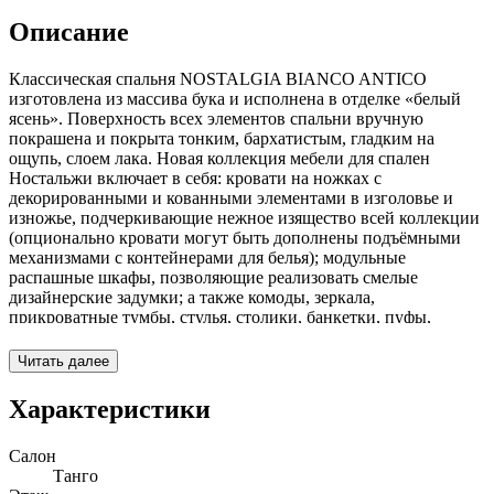
Описание
Классическая спальня NOSTALGIA BIANCO ANTICO
изготовлена из массива бука и исполнена в отделке «белый
ясень». Поверхность всех элементов спальни вручную
покрашена и покрыта тонким, бархатистым, гладким на
ощупь, слоем лака. Новая коллекция мебели для спален
Ностальжи включает в себя: кровати на ножках с
декорированными и кованными элементами в изголовье и
изножье, подчеркивающие нежное изящество всей коллекции
(опционально кровати могут быть дополнены подъёмными
механизмами с контейнерами для белья); модульные
распашные шкафы, позволяющие реализовать смелые
дизайнерские задумки; а также комоды, зеркала,
прикроватные тумбы, стулья, столики, банкетки, пуфы,
исполненные в идентичном античном стиле. В изготовлении
основных деталей мебели используется массив дерева абачи и
Читать далее
шпон ясеня, второстепенных – МДФ.
Характеристики
Итальянская кровать с мягким изголовьем и кованой отделкой
из коллекции для спальни Nostalgia Bianco.
Салон
Танго
Доступные размеры: