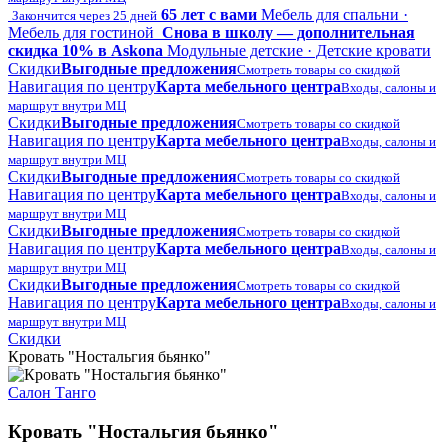
65 лет с вами
Мебель для спальни ·
Закончится через 25 дней
Мебель для гостиной
Снова в школу — дополнительная
скидка 10% в Askona
Модульные детские · Детские кровати
Скидки
Выгодные предложения
Смотреть товары со скидкой
Навигация по центру
Карта мебельного центра
Входы, салоны и
маршрут внутри МЦ
Скидки
Выгодные предложения
Смотреть товары со скидкой
Навигация по центру
Карта мебельного центра
Входы, салоны и
маршрут внутри МЦ
Скидки
Выгодные предложения
Смотреть товары со скидкой
Навигация по центру
Карта мебельного центра
Входы, салоны и
маршрут внутри МЦ
Скидки
Выгодные предложения
Смотреть товары со скидкой
Навигация по центру
Карта мебельного центра
Входы, салоны и
маршрут внутри МЦ
Скидки
Выгодные предложения
Смотреть товары со скидкой
Навигация по центру
Карта мебельного центра
Входы, салоны и
маршрут внутри МЦ
Скидки
Кровать "Ностальгия бьянко"
Салон Танго
Кровать "Ностальгия бьянко"