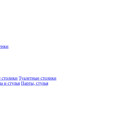
енки
 столики
Туалетные столики
а и стулья
Парты, стулья