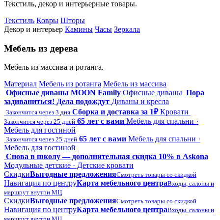
Текстиль, декор и интерьерные товары.
Текстиль
Ковры
Шторы
Декор и интерьер
Камины
Часы
Зеркала
Мебель из дерева
Мебель из массива и ротанга.
Материал
Мебель из ротанга
Мебель из массива
Офисные диваны MOON Family
Офисные диваны
Пора
задиваниться! Дела подождут
Диваны и кресла
Сборка и доставка за 1₽
Кровати
Закончится через 3 дня
65 лет с вами
Мебель для спальни ·
Закончится через 25 дней
Мебель для гостиной
65 лет с вами
Мебель для спальни ·
Закончится через 25 дней
Мебель для гостиной
Снова в школу — дополнительная скидка 10% в Askona
Модульные детские · Детские кровати
Скидки
Выгодные предложения
Смотреть товары со скидкой
Навигация по центру
Карта мебельного центра
Входы, салоны и
маршрут внутри МЦ
Скидки
Выгодные предложения
Смотреть товары со скидкой
Навигация по центру
Карта мебельного центра
Входы, салоны и
маршрут внутри МЦ