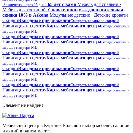
65 лет с вами
Мебель для спальни ·
Закончится через 25 дней
Мебель для гостиной
Снова в школу — дополнительная
скидка 10% в Askona
Модульные детские · Детские кровати
Скидки
Выгодные предложения
Смотреть товары со скидкой
Навигация по центру
Карта мебельного центра
Входы, салоны и
маршрут внутри МЦ
Скидки
Выгодные предложения
Смотреть товары со скидкой
Навигация по центру
Карта мебельного центра
Входы, салоны и
маршрут внутри МЦ
Скидки
Выгодные предложения
Смотреть товары со скидкой
Навигация по центру
Карта мебельного центра
Входы, салоны и
маршрут внутри МЦ
Скидки
Выгодные предложения
Смотреть товары со скидкой
Навигация по центру
Карта мебельного центра
Входы, салоны и
маршрут внутри МЦ
Скидки
Выгодные предложения
Смотреть товары со скидкой
Навигация по центру
Карта мебельного центра
Входы, салоны и
маршрут внутри МЦ
Элемент не найден!
Мебельный центр в Кургане. Большой выбор мебели, салонов
и акций в одном месте.