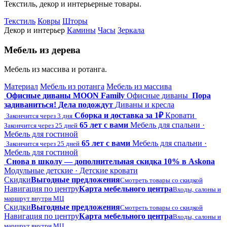
Текстиль, декор и интерьерные товары.
Текстиль
Ковры
Шторы
Декор и интерьер
Камины
Часы
Зеркала
Мебель из дерева
Мебель из массива и ротанга.
Материал
Мебель из ротанга
Мебель из массива
Офисные диваны MOON Family
Офисные диваны
Пора
задиваниться! Дела подождут
Диваны и кресла
Сборка и доставка за 1₽
Кровати
Закончится через 3 дня
65 лет с вами
Мебель для спальни ·
Закончится через 25 дней
Мебель для гостиной
65 лет с вами
Мебель для спальни ·
Закончится через 25 дней
Мебель для гостиной
Снова в школу — дополнительная скидка 10% в Askona
Модульные детские · Детские кровати
Скидки
Выгодные предложения
Смотреть товары со скидкой
Навигация по центру
Карта мебельного центра
Входы, салоны и
маршрут внутри МЦ
Скидки
Выгодные предложения
Смотреть товары со скидкой
Навигация по центру
Карта мебельного центра
Входы, салоны и
маршрут внутри МЦ