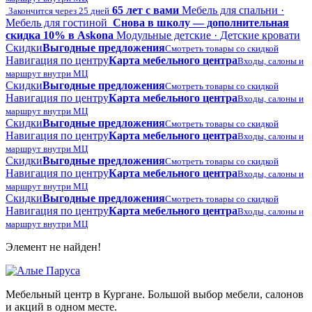
65 лет с вами
Мебель для спальни ·
Закончится через 25 дней
Мебель для гостиной
Снова в школу — дополнительная
скидка 10% в Askona
Модульные детские · Детские кровати
Скидки
Выгодные предложения
Смотреть товары со скидкой
Навигация по центру
Карта мебельного центра
Входы, салоны и
маршрут внутри МЦ
Скидки
Выгодные предложения
Смотреть товары со скидкой
Навигация по центру
Карта мебельного центра
Входы, салоны и
маршрут внутри МЦ
Скидки
Выгодные предложения
Смотреть товары со скидкой
Навигация по центру
Карта мебельного центра
Входы, салоны и
маршрут внутри МЦ
Скидки
Выгодные предложения
Смотреть товары со скидкой
Навигация по центру
Карта мебельного центра
Входы, салоны и
маршрут внутри МЦ
Скидки
Выгодные предложения
Смотреть товары со скидкой
Навигация по центру
Карта мебельного центра
Входы, салоны и
маршрут внутри МЦ
Элемент не найден!
Мебельный центр в Кургане. Большой выбор мебели, салонов
и акций в одном месте.