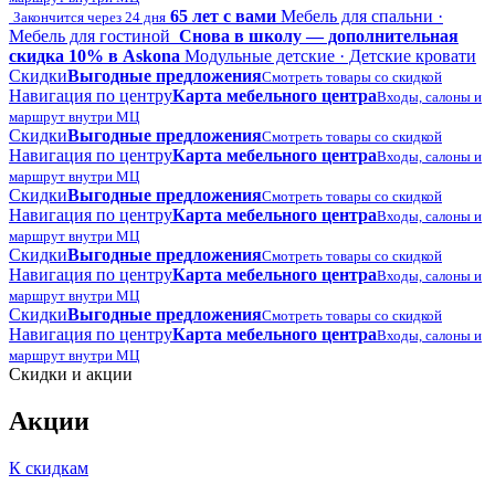
65 лет с вами
Мебель для спальни ·
Закончится через 24 дня
Мебель для гостиной
Снова в школу — дополнительная
скидка 10% в Askona
Модульные детские · Детские кровати
Скидки
Выгодные предложения
Смотреть товары со скидкой
Навигация по центру
Карта мебельного центра
Входы, салоны и
маршрут внутри МЦ
Скидки
Выгодные предложения
Смотреть товары со скидкой
Навигация по центру
Карта мебельного центра
Входы, салоны и
маршрут внутри МЦ
Скидки
Выгодные предложения
Смотреть товары со скидкой
Навигация по центру
Карта мебельного центра
Входы, салоны и
маршрут внутри МЦ
Скидки
Выгодные предложения
Смотреть товары со скидкой
Навигация по центру
Карта мебельного центра
Входы, салоны и
маршрут внутри МЦ
Скидки
Выгодные предложения
Смотреть товары со скидкой
Навигация по центру
Карта мебельного центра
Входы, салоны и
маршрут внутри МЦ
Скидки и акции
Акции
К скидкам