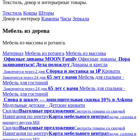
Текстиль, декор и интерьерные товары.
Текстиль
Ковры
Шторы
Декор и интерьер
Камины
Часы
Зеркала
Мебель из дерева
Мебель из массива и ротанга.
Материал
Мебель из ротанга
Мебель из массива
Офисные диваны MOON Family
Офисные диваны
Пора
задиваниться! Дела подождут
Диваны и кресла
Сборка и доставка за 1₽
Кровати
Закончится через 2 дня
65 лет с вами
Мебель для спальни ·
Закончится через 24 дня
Мебель для гостиной
65 лет с вами
Мебель для спальни ·
Закончится через 24 дня
Мебель для гостиной
Снова в школу — дополнительная скидка 10% в Askona
Модульные детские · Детские кровати
Скидки
Выгодные предложения
Смотреть товары со скидкой
Навигация по центру
Карта мебельного центра
Входы, салоны и
маршрут внутри МЦ
Скидки
Выгодные предложения
Смотреть товары со скидкой
Навигация по центру
Карта мебельного центра
Входы, салоны и
маршрут внутри МЦ