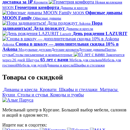
доставка за 1₽
Кровати
Новая коллекция
Геометрия комфорта
MOON
Диваны и кресла
Офисные диваны
MOON
MOON Family
Офисные диваны
Пора
Askona
задиваниться! Дела подождут
Диваны и кресла
День рождения LAZURIT
Lazurit
Снова в школу — дополнительная скидка 10% в
Askona
Askona
Модульные детские
Детские кровати
Детские диваны
Парты,
стулья
Столы письменные и компьютерные
Закончится
65 лет с вами
через 26 дней
Шатура
Мебель для спальни
Мебель для
гостиной
Мебель для детей
Диваны и кресла
Шкафы и стеллажи
Товары со скидкой
Диваны и кресла
Кровати
Шкафы и стеллажи
Матрасы
Кухни
Столы и стулья
Комоды и тумбы
Мебельный центр в Кургане. Большой выбор мебели, салонов
и акций в одном месте.
Ищите нас в соцсетях: