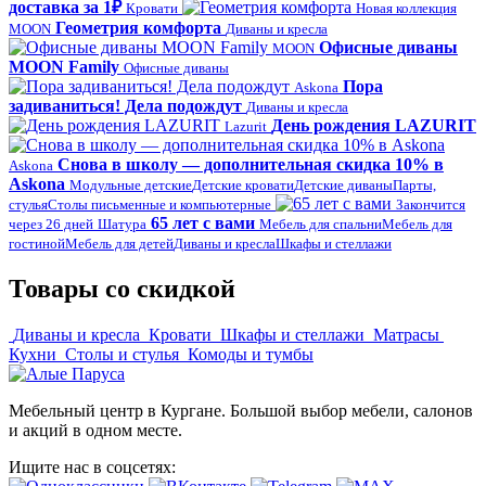
доставка за 1₽
Кровати
Новая коллекция
Геометрия комфорта
MOON
Диваны и кресла
Офисные диваны
MOON
MOON Family
Офисные диваны
Пора
Askona
задиваниться! Дела подождут
Диваны и кресла
День рождения LAZURIT
Lazurit
Снова в школу — дополнительная скидка 10% в
Askona
Askona
Модульные детские
Детские кровати
Детские диваны
Парты,
стулья
Столы письменные и компьютерные
Закончится
65 лет с вами
через 26 дней
Шатура
Мебель для спальни
Мебель для
гостиной
Мебель для детей
Диваны и кресла
Шкафы и стеллажи
Товары со скидкой
Диваны и кресла
Кровати
Шкафы и стеллажи
Матрасы
Кухни
Столы и стулья
Комоды и тумбы
Мебельный центр в Кургане. Большой выбор мебели, салонов
и акций в одном месте.
Ищите нас в соцсетях: