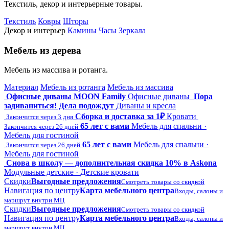
Текстиль, декор и интерьерные товары.
Текстиль
Ковры
Шторы
Декор и интерьер
Камины
Часы
Зеркала
Мебель из дерева
Мебель из массива и ротанга.
Материал
Мебель из ротанга
Мебель из массива
Офисные диваны MOON Family
Офисные диваны
Пора
задиваниться! Дела подождут
Диваны и кресла
Сборка и доставка за 1₽
Кровати
Закончится через 3 дня
65 лет с вами
Мебель для спальни ·
Закончится через 26 дней
Мебель для гостиной
65 лет с вами
Мебель для спальни ·
Закончится через 26 дней
Мебель для гостиной
Снова в школу — дополнительная скидка 10% в Askona
Модульные детские · Детские кровати
Скидки
Выгодные предложения
Смотреть товары со скидкой
Навигация по центру
Карта мебельного центра
Входы, салоны и
маршрут внутри МЦ
Скидки
Выгодные предложения
Смотреть товары со скидкой
Навигация по центру
Карта мебельного центра
Входы, салоны и
маршрут внутри МЦ