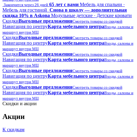
65 лет с вами
Мебель для спальни ·
Закончится через 26 дней
Мебель для гостиной
Снова в школу — дополнительная
скидка 10% в Askona
Модульные детские · Детские кровати
Скидки
Выгодные предложения
Смотреть товары со скидкой
Навигация по центру
Карта мебельного центра
Входы, салоны и
маршрут внутри МЦ
Скидки
Выгодные предложения
Смотреть товары со скидкой
Навигация по центру
Карта мебельного центра
Входы, салоны и
маршрут внутри МЦ
Скидки
Выгодные предложения
Смотреть товары со скидкой
Навигация по центру
Карта мебельного центра
Входы, салоны и
маршрут внутри МЦ
Скидки
Выгодные предложения
Смотреть товары со скидкой
Навигация по центру
Карта мебельного центра
Входы, салоны и
маршрут внутри МЦ
Скидки
Выгодные предложения
Смотреть товары со скидкой
Навигация по центру
Карта мебельного центра
Входы, салоны и
маршрут внутри МЦ
Скидки и акции
Акции
К скидкам