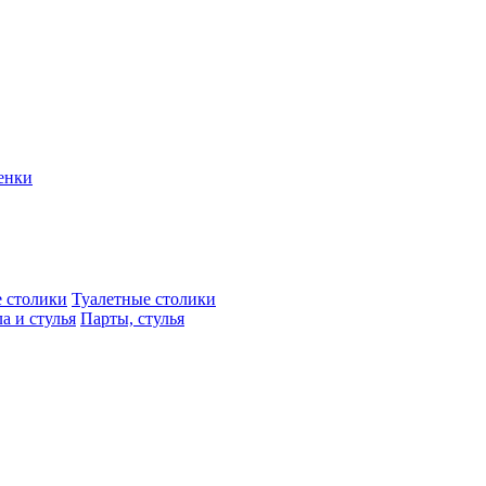
енки
 столики
Туалетные столики
а и стулья
Парты, стулья