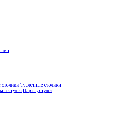
енки
 столики
Туалетные столики
а и стулья
Парты, стулья