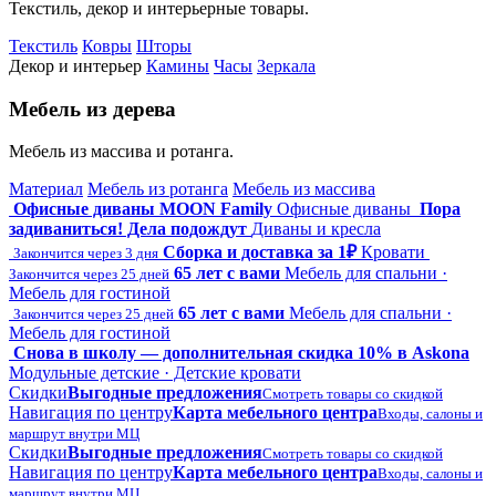
Текстиль, декор и интерьерные товары.
Текстиль
Ковры
Шторы
Декор и интерьер
Камины
Часы
Зеркала
Мебель из дерева
Мебель из массива и ротанга.
Материал
Мебель из ротанга
Мебель из массива
Офисные диваны MOON Family
Офисные диваны
Пора
задиваниться! Дела подождут
Диваны и кресла
Сборка и доставка за 1₽
Кровати
Закончится через 3 дня
65 лет с вами
Мебель для спальни ·
Закончится через 25 дней
Мебель для гостиной
65 лет с вами
Мебель для спальни ·
Закончится через 25 дней
Мебель для гостиной
Снова в школу — дополнительная скидка 10% в Askona
Модульные детские · Детские кровати
Скидки
Выгодные предложения
Смотреть товары со скидкой
Навигация по центру
Карта мебельного центра
Входы, салоны и
маршрут внутри МЦ
Скидки
Выгодные предложения
Смотреть товары со скидкой
Навигация по центру
Карта мебельного центра
Входы, салоны и
маршрут внутри МЦ