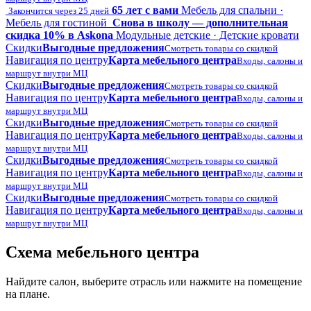
65 лет с вами
Мебель для спальни ·
Закончится через 25 дней
Мебель для гостиной
Снова в школу — дополнительная
скидка 10% в Askona
Модульные детские · Детские кровати
Скидки
Выгодные предложения
Смотреть товары со скидкой
Навигация по центру
Карта мебельного центра
Входы, салоны и
маршрут внутри МЦ
Скидки
Выгодные предложения
Смотреть товары со скидкой
Навигация по центру
Карта мебельного центра
Входы, салоны и
маршрут внутри МЦ
Скидки
Выгодные предложения
Смотреть товары со скидкой
Навигация по центру
Карта мебельного центра
Входы, салоны и
маршрут внутри МЦ
Скидки
Выгодные предложения
Смотреть товары со скидкой
Навигация по центру
Карта мебельного центра
Входы, салоны и
маршрут внутри МЦ
Скидки
Выгодные предложения
Смотреть товары со скидкой
Навигация по центру
Карта мебельного центра
Входы, салоны и
маршрут внутри МЦ
Схема мебельного центра
Найдите салон, выберите отрасль или нажмите на помещение
на плане.