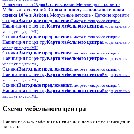
65 лет с вами
Мебель для спальни ·
Закончится через 23 дня
Мебель для гостиной
Снова в школу — дополнительная
скидка 10% в Askona
Модульные детские · Детские кровати
Скидки
Выгодные предложения
Смотреть товары со скидкой
Навигация по центру
Карта мебельного центра
Входы, салоны и
маршрут внутри МЦ
Скидки
Выгодные предложения
Смотреть товары со скидкой
Навигация по центру
Карта мебельного центра
Входы, салоны и
маршрут внутри МЦ
Скидки
Выгодные предложения
Смотреть товары со скидкой
Навигация по центру
Карта мебельного центра
Входы, салоны и
маршрут внутри МЦ
Скидки
Выгодные предложения
Смотреть товары со скидкой
Навигация по центру
Карта мебельного центра
Входы, салоны и
маршрут внутри МЦ
Скидки
Выгодные предложения
Смотреть товары со скидкой
Навигация по центру
Карта мебельного центра
Входы, салоны и
маршрут внутри МЦ
Схема мебельного центра
Найдите салон, выберите отрасль или нажмите на помещение
на плане.