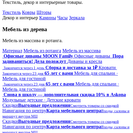
Текстиль, декор и интерьерные товары.
Текстиль
Ковры
Шторы
Декор и интерьер
Камины
Часы
Зеркала
Мебель из дерева
Мебель из массива и ротанга.
Материал
Мебель из ротанга
Мебель из массива
Офисные диваны MOON Family
Офисные диваны
Пора
задиваниться! Дела подождут
Диваны и кресла
Сборка и доставка за 1₽
Кровати
Закончится через 1 день
65 лет с вами
Мебель для спальни ·
Закончится через 23 дня
Мебель для гостиной
65 лет с вами
Мебель для спальни ·
Закончится через 23 дня
Мебель для гостиной
Снова в школу — дополнительная скидка 10% в Askona
Модульные детские · Детские кровати
Скидки
Выгодные предложения
Смотреть товары со скидкой
Навигация по центру
Карта мебельного центра
Входы, салоны и
маршрут внутри МЦ
Скидки
Выгодные предложения
Смотреть товары со скидкой
Навигация по центру
Карта мебельного центра
Входы, салоны и
маршрут внутри МЦ