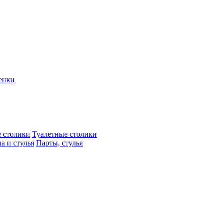
енки
 столики
Туалетные столики
а и стулья
Парты, стулья