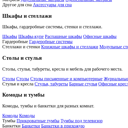
Другое для сна
Аксессуары для сна
Шкафы и стеллажи
Шкафы, гардеробные системы, стенки и стеллажи.
Шкафы
Шкафы-купе
Распашные шкафы
Офисные шкафы
Гардеробные
Гардеробные системы
Стеллажи и стенки
Книжные шкафы и стеллажи
Модульные ст
Столы и стулья
Столы, стулья, табуреты, кресла и мебель для рабочего места.
Столы
Столы
Столы письменные и компьютерные
Журнальные
Стулья и кресла
Стулья, табуреты
Барные стулья
Офисные кресл
Комоды и тумбы
Комоды, тумбы и банкетки для разных комнат.
Комоды
Комоды
Тумбы
Прикроватные тумбы
Тумбы под телевизор
Банкетки
Банкетки
Банкетки в прихожую