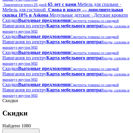
65 лет с вами
Мебель для спальни ·
Закончится через 26 дней
Мебель для гостиной
Снова в школу — дополнительная
скидка 10% в Askona
Модульные детские · Детские кровати
Скидки
Выгодные предложения
Смотреть товары со скидкой
Навигация по центру
Карта мебельного центра
Входы, салоны и
маршрут внутри МЦ
Скидки
Выгодные предложения
Смотреть товары со скидкой
Навигация по центру
Карта мебельного центра
Входы, салоны и
маршрут внутри МЦ
Скидки
Выгодные предложения
Смотреть товары со скидкой
Навигация по центру
Карта мебельного центра
Входы, салоны и
маршрут внутри МЦ
Скидки
Выгодные предложения
Смотреть товары со скидкой
Навигация по центру
Карта мебельного центра
Входы, салоны и
маршрут внутри МЦ
Скидки
Выгодные предложения
Смотреть товары со скидкой
Навигация по центру
Карта мебельного центра
Входы, салоны и
маршрут внутри МЦ
Скидки
Скидки
Найдено 1080