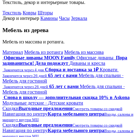
Текстиль, декор и интерьерные товары.
Текстиль
Ковры
Шторы
Декор и интерьер
Камины
Часы
Зеркала
Мебель из дерева
Мебель из массива и ротанга.
Материал
Мебель из ротанга
Мебель из массива
Офисные диваны MOON Family
Офисные диваны
Пора
задиваниться! Дела подождут
Диваны и кресла
Сборка и доставка за 1₽
Кровати
Закончится через 4 дня
65 лет с вами
Мебель для спальни ·
Закончится через 26 дней
Мебель для гостиной
65 лет с вами
Мебель для спальни ·
Закончится через 26 дней
Мебель для гостиной
Снова в школу — дополнительная скидка 10% в Askona
Модульные детские · Детские кровати
Скидки
Выгодные предложения
Смотреть товары со скидкой
Навигация по центру
Карта мебельного центра
Входы, салоны и
маршрут внутри МЦ
Скидки
Выгодные предложения
Смотреть товары со скидкой
Навигация по центру
Карта мебельного центра
Входы, салоны и
маршрут внутри МЦ