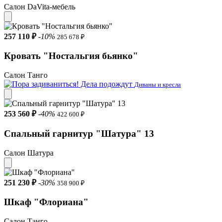
Салон DaVita-мебель
257 110 ₽
-10%
285 678 ₽
Кровать "Ностальгия бьянко"
Салон Танго
Диваны и кресла
253 560 ₽
-40%
422 600 ₽
Спальный гарнитур "Шатура" 13
Салон Шатура
251 230 ₽
-30%
358 900 ₽
Шкаф "Флориана"
Салон Танго