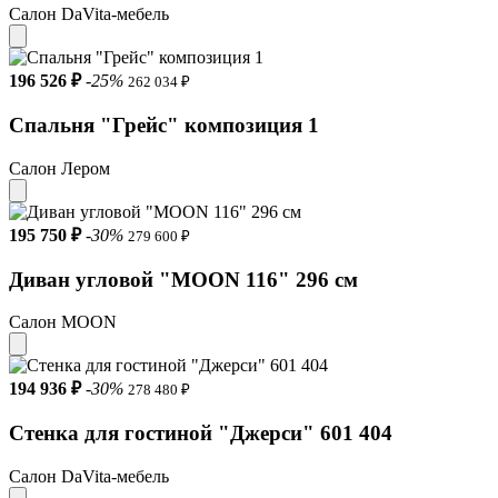
Салон DaVita-мебель
196 526 ₽
-25%
262 034 ₽
Спальня "Грейс" композиция 1
Салон Лером
195 750 ₽
-30%
279 600 ₽
Диван угловой "MOON 116" 296 см
Салон MOON
194 936 ₽
-30%
278 480 ₽
Стенка для гостиной "Джерси" 601 404
Салон DaVita-мебель