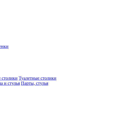
енки
 столики
Туалетные столики
а и стулья
Парты, стулья