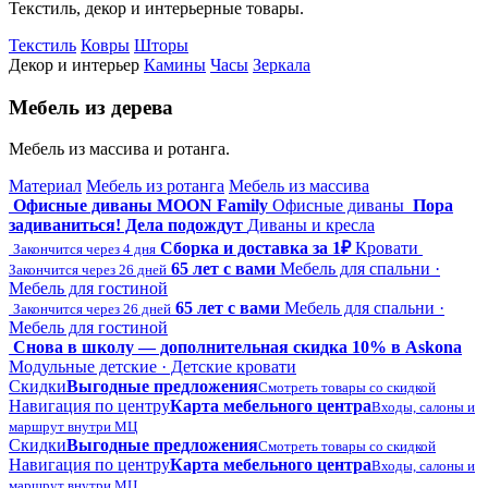
Текстиль, декор и интерьерные товары.
Текстиль
Ковры
Шторы
Декор и интерьер
Камины
Часы
Зеркала
Мебель из дерева
Мебель из массива и ротанга.
Материал
Мебель из ротанга
Мебель из массива
Офисные диваны MOON Family
Офисные диваны
Пора
задиваниться! Дела подождут
Диваны и кресла
Сборка и доставка за 1₽
Кровати
Закончится через 4 дня
65 лет с вами
Мебель для спальни ·
Закончится через 26 дней
Мебель для гостиной
65 лет с вами
Мебель для спальни ·
Закончится через 26 дней
Мебель для гостиной
Снова в школу — дополнительная скидка 10% в Askona
Модульные детские · Детские кровати
Скидки
Выгодные предложения
Смотреть товары со скидкой
Навигация по центру
Карта мебельного центра
Входы, салоны и
маршрут внутри МЦ
Скидки
Выгодные предложения
Смотреть товары со скидкой
Навигация по центру
Карта мебельного центра
Входы, салоны и
маршрут внутри МЦ