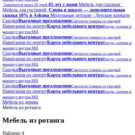
65 лет с вами
Мебель для спальни ·
Закончится через 26 дней
Мебель для гостиной
Снова в школу — дополнительная
скидка 10% в Askona
Модульные детские · Детские кровати
Скидки
Выгодные предложения
Смотреть товары со скидкой
Навигация по центру
Карта мебельного центра
Входы, салоны и
маршрут внутри МЦ
Скидки
Выгодные предложения
Смотреть товары со скидкой
Навигация по центру
Карта мебельного центра
Входы, салоны и
маршрут внутри МЦ
Скидки
Выгодные предложения
Смотреть товары со скидкой
Навигация по центру
Карта мебельного центра
Входы, салоны и
маршрут внутри МЦ
Скидки
Выгодные предложения
Смотреть товары со скидкой
Навигация по центру
Карта мебельного центра
Входы, салоны и
маршрут внутри МЦ
Скидки
Выгодные предложения
Смотреть товары со скидкой
Навигация по центру
Карта мебельного центра
Входы, салоны и
маршрут внутри МЦ
Мебель из дерева
Мебель из ротанга
Мебель из ротанга
Найдено 4