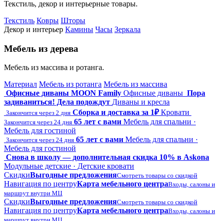
Текстиль, декор и интерьерные товары.
Текстиль
Ковры
Шторы
Декор и интерьер
Камины
Часы
Зеркала
Мебель из дерева
Мебель из массива и ротанга.
Материал
Мебель из ротанга
Мебель из массива
Офисные диваны MOON Family
Офисные диваны
Пора
задиваниться! Дела подождут
Диваны и кресла
Сборка и доставка за 1₽
Кровати
Закончится через 2 дня
65 лет с вами
Мебель для спальни ·
Закончится через 24 дня
Мебель для гостиной
65 лет с вами
Мебель для спальни ·
Закончится через 24 дня
Мебель для гостиной
Снова в школу — дополнительная скидка 10% в Askona
Модульные детские · Детские кровати
Скидки
Выгодные предложения
Смотреть товары со скидкой
Навигация по центру
Карта мебельного центра
Входы, салоны и
маршрут внутри МЦ
Скидки
Выгодные предложения
Смотреть товары со скидкой
Навигация по центру
Карта мебельного центра
Входы, салоны и
маршрут внутри МЦ