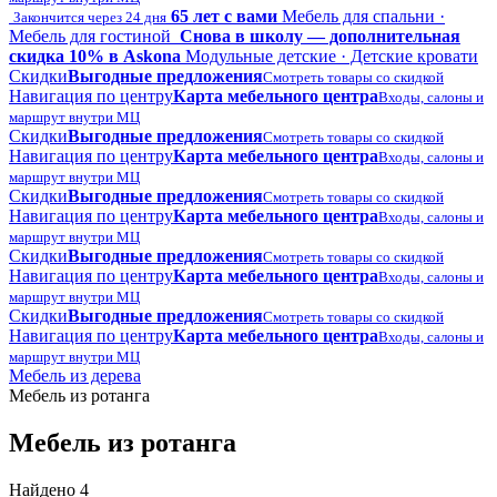
65 лет с вами
Мебель для спальни ·
Закончится через 24 дня
Мебель для гостиной
Снова в школу — дополнительная
скидка 10% в Askona
Модульные детские · Детские кровати
Скидки
Выгодные предложения
Смотреть товары со скидкой
Навигация по центру
Карта мебельного центра
Входы, салоны и
маршрут внутри МЦ
Скидки
Выгодные предложения
Смотреть товары со скидкой
Навигация по центру
Карта мебельного центра
Входы, салоны и
маршрут внутри МЦ
Скидки
Выгодные предложения
Смотреть товары со скидкой
Навигация по центру
Карта мебельного центра
Входы, салоны и
маршрут внутри МЦ
Скидки
Выгодные предложения
Смотреть товары со скидкой
Навигация по центру
Карта мебельного центра
Входы, салоны и
маршрут внутри МЦ
Скидки
Выгодные предложения
Смотреть товары со скидкой
Навигация по центру
Карта мебельного центра
Входы, салоны и
маршрут внутри МЦ
Мебель из дерева
Мебель из ротанга
Мебель из ротанга
Найдено 4