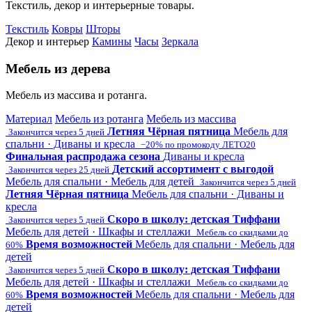
Текстиль, декор и интерьерные товары.
Текстиль
Ковры
Шторы
Декор и интерьер
Камины
Часы
Зеркала
Мебель из дерева
Мебель из массива и ротанга.
Материал
Мебель из ротанга
Мебель из массива
Летняя Чёрная пятница
Мебель для
Закончится через 5 дней
спальни · Диваны и кресла
−20% по промокоду ЛЕТО20
Финальная распродажа сезона
Диваны и кресла
Детский ассортимент с выгодой
Закончится через 25 дней
Мебель для спальни · Мебель для детей
Закончится через 5 дней
Летняя Чёрная пятница
Мебель для спальни · Диваны и
кресла
Скоро в школу: детская Тиффани
Закончится через 5 дней
Мебель для детей · Шкафы и стеллажи
Мебель со скидками до
Время возможностей
Мебель для спальни · Мебель для
60%
детей
Скоро в школу: детская Тиффани
Закончится через 5 дней
Мебель для детей · Шкафы и стеллажи
Мебель со скидками до
Время возможностей
Мебель для спальни · Мебель для
60%
детей