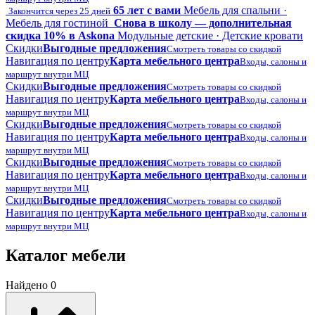
65 лет с вами
Мебель для спальни ·
Закончится через 25 дней
Мебель для гостиной
Снова в школу — дополнительная
скидка 10% в Askona
Модульные детские · Детские кровати
Скидки
Выгодные предложения
Смотреть товары со скидкой
Навигация по центру
Карта мебельного центра
Входы, салоны и
маршрут внутри МЦ
Скидки
Выгодные предложения
Смотреть товары со скидкой
Навигация по центру
Карта мебельного центра
Входы, салоны и
маршрут внутри МЦ
Скидки
Выгодные предложения
Смотреть товары со скидкой
Навигация по центру
Карта мебельного центра
Входы, салоны и
маршрут внутри МЦ
Скидки
Выгодные предложения
Смотреть товары со скидкой
Навигация по центру
Карта мебельного центра
Входы, салоны и
маршрут внутри МЦ
Скидки
Выгодные предложения
Смотреть товары со скидкой
Навигация по центру
Карта мебельного центра
Входы, салоны и
маршрут внутри МЦ
Каталог мебели
Найдено 0