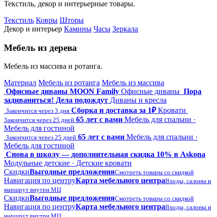
Текстиль, декор и интерьерные товары.
Текстиль
Ковры
Шторы
Декор и интерьер
Камины
Часы
Зеркала
Мебель из дерева
Мебель из массива и ротанга.
Материал
Мебель из ротанга
Мебель из массива
Офисные диваны MOON Family
Офисные диваны
Пора
задиваниться! Дела подождут
Диваны и кресла
Сборка и доставка за 1₽
Кровати
Закончится через 3 дня
65 лет с вами
Мебель для спальни ·
Закончится через 25 дней
Мебель для гостиной
65 лет с вами
Мебель для спальни ·
Закончится через 25 дней
Мебель для гостиной
Снова в школу — дополнительная скидка 10% в Askona
Модульные детские · Детские кровати
Скидки
Выгодные предложения
Смотреть товары со скидкой
Навигация по центру
Карта мебельного центра
Входы, салоны и
маршрут внутри МЦ
Скидки
Выгодные предложения
Смотреть товары со скидкой
Навигация по центру
Карта мебельного центра
Входы, салоны и
маршрут внутри МЦ