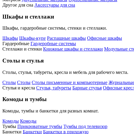
Другое для сна
Аксессуары для сна
Шкафы и стеллажи
Шкафы, гардеробные системы, стенки и стеллажи.
Шкафы
Шкафы-купе
Распашные шкафы
Офисные шкафы
Гардеробные
Гардеробные системы
Стеллажи и стенки
Книжные шкафы и стеллажи
Модульные ст
Столы и стулья
Столы, стулья, табуреты, кресла и мебель для рабочего места.
Столы
Столы
Столы письменные и компьютерные
Журнальные
Стулья и кресла
Стулья, табуреты
Барные стулья
Офисные кресл
Комоды и тумбы
Комоды, тумбы и банкетки для разных комнат.
Комоды
Комоды
Тумбы
Прикроватные тумбы
Тумбы под телевизор
Банкетки
Банкетки
Банкетки в прихожую