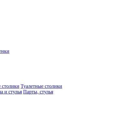
енки
 столики
Туалетные столики
а и стулья
Парты, стулья