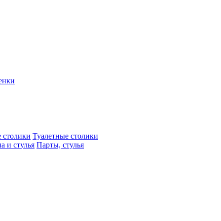
енки
 столики
Туалетные столики
а и стулья
Парты, стулья