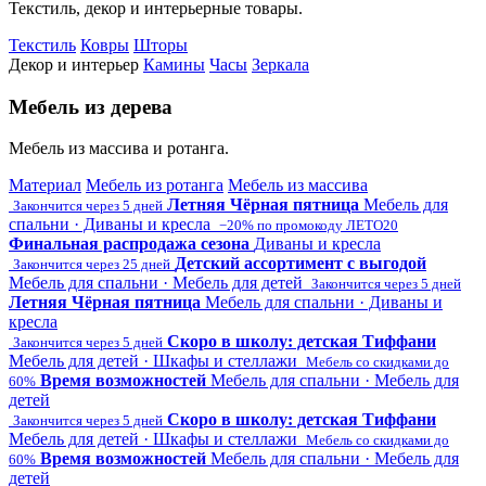
Текстиль, декор и интерьерные товары.
Текстиль
Ковры
Шторы
Декор и интерьер
Камины
Часы
Зеркала
Мебель из дерева
Мебель из массива и ротанга.
Материал
Мебель из ротанга
Мебель из массива
Летняя Чёрная пятница
Мебель для
Закончится через 5 дней
спальни · Диваны и кресла
−20% по промокоду ЛЕТО20
Финальная распродажа сезона
Диваны и кресла
Детский ассортимент с выгодой
Закончится через 25 дней
Мебель для спальни · Мебель для детей
Закончится через 5 дней
Летняя Чёрная пятница
Мебель для спальни · Диваны и
кресла
Скоро в школу: детская Тиффани
Закончится через 5 дней
Мебель для детей · Шкафы и стеллажи
Мебель со скидками до
Время возможностей
Мебель для спальни · Мебель для
60%
детей
Скоро в школу: детская Тиффани
Закончится через 5 дней
Мебель для детей · Шкафы и стеллажи
Мебель со скидками до
Время возможностей
Мебель для спальни · Мебель для
60%
детей