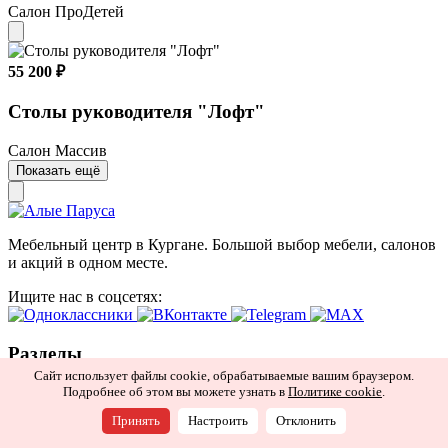
Салон ПроДетей
55 200 ₽
Столы руководителя "Лофт"
Салон Массив
Показать ещё
Мебельный центр в Кургане. Большой выбор мебели, салонов
и акций в одном месте.
Ищите нас в соцсетях:
Разделы
Сайт использует файлы cookie, обрабатываемые вашим браузером.
Салоны
Арендаторам
Рассрочка и кредит
Доставка
Акции
Подробнее об этом вы можете узнать в
Политике cookie
.
Принять
Настроить
Отклонить
Информация