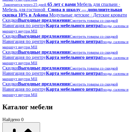
65 лет с вами
Мебель для спальни ·
Закончится через 25 дней
Мебель для гостиной
Снова в школу — дополнительная
скидка 10% в Askona
Модульные детские · Детские кровати
Скидки
Выгодные предложения
Смотреть товары со скидкой
Навигация по центру
Карта мебельного центра
Входы, салоны и
маршрут внутри МЦ
Скидки
Выгодные предложения
Смотреть товары со скидкой
Навигация по центру
Карта мебельного центра
Входы, салоны и
маршрут внутри МЦ
Скидки
Выгодные предложения
Смотреть товары со скидкой
Навигация по центру
Карта мебельного центра
Входы, салоны и
маршрут внутри МЦ
Скидки
Выгодные предложения
Смотреть товары со скидкой
Навигация по центру
Карта мебельного центра
Входы, салоны и
маршрут внутри МЦ
Скидки
Выгодные предложения
Смотреть товары со скидкой
Навигация по центру
Карта мебельного центра
Входы, салоны и
маршрут внутри МЦ
Каталог мебели
Найдено 0