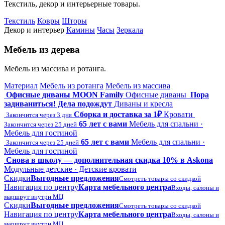
Текстиль, декор и интерьерные товары.
Текстиль
Ковры
Шторы
Декор и интерьер
Камины
Часы
Зеркала
Мебель из дерева
Мебель из массива и ротанга.
Материал
Мебель из ротанга
Мебель из массива
Офисные диваны MOON Family
Офисные диваны
Пора
задиваниться! Дела подождут
Диваны и кресла
Сборка и доставка за 1₽
Кровати
Закончится через 3 дня
65 лет с вами
Мебель для спальни ·
Закончится через 25 дней
Мебель для гостиной
65 лет с вами
Мебель для спальни ·
Закончится через 25 дней
Мебель для гостиной
Снова в школу — дополнительная скидка 10% в Askona
Модульные детские · Детские кровати
Скидки
Выгодные предложения
Смотреть товары со скидкой
Навигация по центру
Карта мебельного центра
Входы, салоны и
маршрут внутри МЦ
Скидки
Выгодные предложения
Смотреть товары со скидкой
Навигация по центру
Карта мебельного центра
Входы, салоны и
маршрут внутри МЦ