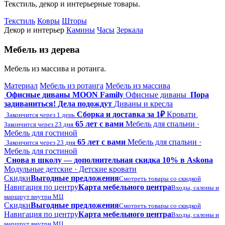
Текстиль, декор и интерьерные товары.
Текстиль
Ковры
Шторы
Декор и интерьер
Камины
Часы
Зеркала
Мебель из дерева
Мебель из массива и ротанга.
Материал
Мебель из ротанга
Мебель из массива
Офисные диваны MOON Family
Офисные диваны
Пора
задиваниться! Дела подождут
Диваны и кресла
Сборка и доставка за 1₽
Кровати
Закончится через 1 день
65 лет с вами
Мебель для спальни ·
Закончится через 23 дня
Мебель для гостиной
65 лет с вами
Мебель для спальни ·
Закончится через 23 дня
Мебель для гостиной
Снова в школу — дополнительная скидка 10% в Askona
Модульные детские · Детские кровати
Скидки
Выгодные предложения
Смотреть товары со скидкой
Навигация по центру
Карта мебельного центра
Входы, салоны и
маршрут внутри МЦ
Скидки
Выгодные предложения
Смотреть товары со скидкой
Навигация по центру
Карта мебельного центра
Входы, салоны и
маршрут внутри МЦ