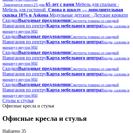
65 лет с вами
Мебель для спальни ·
Закончится через 23 дня
Мебель для гостиной
Снова в школу — дополнительная
скидка 10% в Askona
Модульные детские · Детские кровати
Скидки
Выгодные предложения
Смотреть товары со скидкой
Навигация по центру
Карта мебельного центра
Входы, салоны и
маршрут внутри МЦ
Скидки
Выгодные предложения
Смотреть товары со скидкой
Навигация по центру
Карта мебельного центра
Входы, салоны и
маршрут внутри МЦ
Скидки
Выгодные предложения
Смотреть товары со скидкой
Навигация по центру
Карта мебельного центра
Входы, салоны и
маршрут внутри МЦ
Скидки
Выгодные предложения
Смотреть товары со скидкой
Навигация по центру
Карта мебельного центра
Входы, салоны и
маршрут внутри МЦ
Скидки
Выгодные предложения
Смотреть товары со скидкой
Навигация по центру
Карта мебельного центра
Входы, салоны и
маршрут внутри МЦ
Столы и стулья
Офисные кресла и стулья
Офисные кресла и стулья
Найдено 35