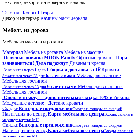
Текстиль, декор и интерьерные товары.
Текстиль
Ковры
Шторы
Декор и интерьер
Камины
Часы
Зеркала
Мебель из дерева
Мебель из массива и ротанга.
Материал
Мебель из ротанга
Мебель из массива
Офисные диваны MOON Family
Офисные диваны
Пора
задиваниться! Дела подождут
Диваны и кресла
Сборка и доставка за 1₽
Кровати
Закончится через 1 день
65 лет с вами
Мебель для спальни ·
Закончится через 23 дня
Мебель для гостиной
65 лет с вами
Мебель для спальни ·
Закончится через 23 дня
Мебель для гостиной
Снова в школу — дополнительная скидка 10% в Askona
Модульные детские · Детские кровати
Скидки
Выгодные предложения
Смотреть товары со скидкой
Навигация по центру
Карта мебельного центра
Входы, салоны и
маршрут внутри МЦ
Скидки
Выгодные предложения
Смотреть товары со скидкой
Навигация по центру
Карта мебельного центра
Входы, салоны и
маршрут внутри МЦ