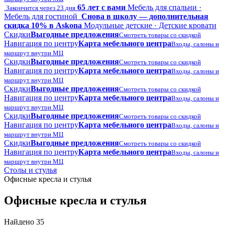
65 лет с вами
Мебель для спальни ·
Закончится через 23 дня
Мебель для гостиной
Снова в школу — дополнительная
скидка 10% в Askona
Модульные детские · Детские кровати
Скидки
Выгодные предложения
Смотреть товары со скидкой
Навигация по центру
Карта мебельного центра
Входы, салоны и
маршрут внутри МЦ
Скидки
Выгодные предложения
Смотреть товары со скидкой
Навигация по центру
Карта мебельного центра
Входы, салоны и
маршрут внутри МЦ
Скидки
Выгодные предложения
Смотреть товары со скидкой
Навигация по центру
Карта мебельного центра
Входы, салоны и
маршрут внутри МЦ
Скидки
Выгодные предложения
Смотреть товары со скидкой
Навигация по центру
Карта мебельного центра
Входы, салоны и
маршрут внутри МЦ
Скидки
Выгодные предложения
Смотреть товары со скидкой
Навигация по центру
Карта мебельного центра
Входы, салоны и
маршрут внутри МЦ
Столы и стулья
Офисные кресла и стулья
Офисные кресла и стулья
Найдено 35