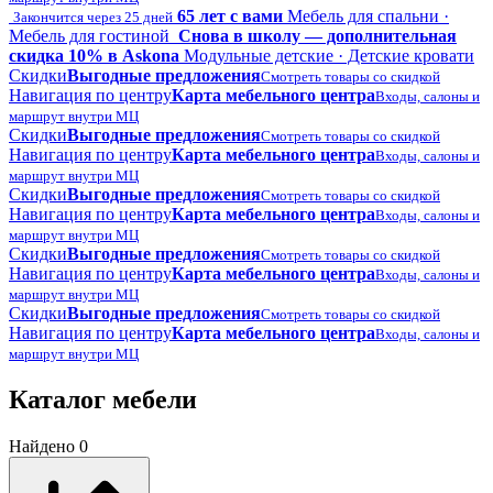
65 лет с вами
Мебель для спальни ·
Закончится через 25 дней
Мебель для гостиной
Снова в школу — дополнительная
скидка 10% в Askona
Модульные детские · Детские кровати
Скидки
Выгодные предложения
Смотреть товары со скидкой
Навигация по центру
Карта мебельного центра
Входы, салоны и
маршрут внутри МЦ
Скидки
Выгодные предложения
Смотреть товары со скидкой
Навигация по центру
Карта мебельного центра
Входы, салоны и
маршрут внутри МЦ
Скидки
Выгодные предложения
Смотреть товары со скидкой
Навигация по центру
Карта мебельного центра
Входы, салоны и
маршрут внутри МЦ
Скидки
Выгодные предложения
Смотреть товары со скидкой
Навигация по центру
Карта мебельного центра
Входы, салоны и
маршрут внутри МЦ
Скидки
Выгодные предложения
Смотреть товары со скидкой
Навигация по центру
Карта мебельного центра
Входы, салоны и
маршрут внутри МЦ
Каталог мебели
Найдено 0