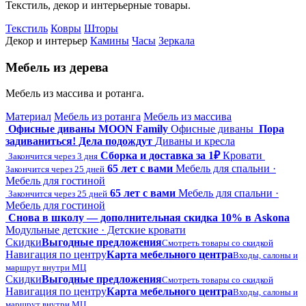
Текстиль, декор и интерьерные товары.
Текстиль
Ковры
Шторы
Декор и интерьер
Камины
Часы
Зеркала
Мебель из дерева
Мебель из массива и ротанга.
Материал
Мебель из ротанга
Мебель из массива
Офисные диваны MOON Family
Офисные диваны
Пора
задиваниться! Дела подождут
Диваны и кресла
Сборка и доставка за 1₽
Кровати
Закончится через 3 дня
65 лет с вами
Мебель для спальни ·
Закончится через 25 дней
Мебель для гостиной
65 лет с вами
Мебель для спальни ·
Закончится через 25 дней
Мебель для гостиной
Снова в школу — дополнительная скидка 10% в Askona
Модульные детские · Детские кровати
Скидки
Выгодные предложения
Смотреть товары со скидкой
Навигация по центру
Карта мебельного центра
Входы, салоны и
маршрут внутри МЦ
Скидки
Выгодные предложения
Смотреть товары со скидкой
Навигация по центру
Карта мебельного центра
Входы, салоны и
маршрут внутри МЦ