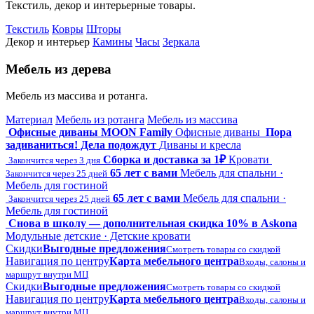
Текстиль, декор и интерьерные товары.
Текстиль
Ковры
Шторы
Декор и интерьер
Камины
Часы
Зеркала
Мебель из дерева
Мебель из массива и ротанга.
Материал
Мебель из ротанга
Мебель из массива
Офисные диваны MOON Family
Офисные диваны
Пора
задиваниться! Дела подождут
Диваны и кресла
Сборка и доставка за 1₽
Кровати
Закончится через 3 дня
65 лет с вами
Мебель для спальни ·
Закончится через 25 дней
Мебель для гостиной
65 лет с вами
Мебель для спальни ·
Закончится через 25 дней
Мебель для гостиной
Снова в школу — дополнительная скидка 10% в Askona
Модульные детские · Детские кровати
Скидки
Выгодные предложения
Смотреть товары со скидкой
Навигация по центру
Карта мебельного центра
Входы, салоны и
маршрут внутри МЦ
Скидки
Выгодные предложения
Смотреть товары со скидкой
Навигация по центру
Карта мебельного центра
Входы, салоны и
маршрут внутри МЦ