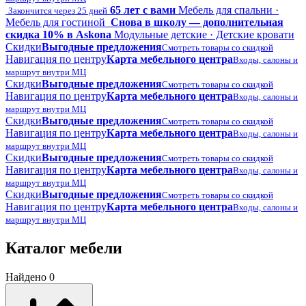
65 лет с вами
Мебель для спальни ·
Закончится через 25 дней
Мебель для гостиной
Снова в школу — дополнительная
скидка 10% в Askona
Модульные детские · Детские кровати
Скидки
Выгодные предложения
Смотреть товары со скидкой
Навигация по центру
Карта мебельного центра
Входы, салоны и
маршрут внутри МЦ
Скидки
Выгодные предложения
Смотреть товары со скидкой
Навигация по центру
Карта мебельного центра
Входы, салоны и
маршрут внутри МЦ
Скидки
Выгодные предложения
Смотреть товары со скидкой
Навигация по центру
Карта мебельного центра
Входы, салоны и
маршрут внутри МЦ
Скидки
Выгодные предложения
Смотреть товары со скидкой
Навигация по центру
Карта мебельного центра
Входы, салоны и
маршрут внутри МЦ
Скидки
Выгодные предложения
Смотреть товары со скидкой
Навигация по центру
Карта мебельного центра
Входы, салоны и
маршрут внутри МЦ
Каталог мебели
Найдено 0