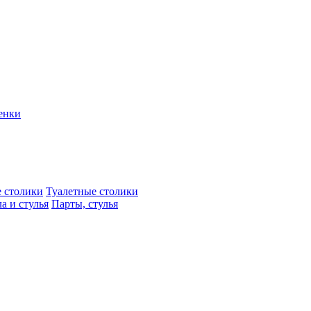
енки
 столики
Туалетные столики
а и стулья
Парты, стулья