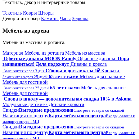
Текстиль, декор и интерьерные товары.
Текстиль
Ковры
Шторы
Декор и интерьер
Камины
Часы
Зеркала
Мебель из дерева
Мебель из массива и ротанга.
Материал
Мебель из ротанга
Мебель из массива
Офисные диваны MOON Family
Офисные диваны
Пора
задиваниться! Дела подождут
Диваны и кресла
Сборка и доставка за 1₽
Кровати
Закончится через 3 дня
65 лет с вами
Мебель для спальни ·
Закончится через 25 дней
Мебель для гостиной
65 лет с вами
Мебель для спальни ·
Закончится через 25 дней
Мебель для гостиной
Снова в школу — дополнительная скидка 10% в Askona
Модульные детские · Детские кровати
Скидки
Выгодные предложения
Смотреть товары со скидкой
Навигация по центру
Карта мебельного центра
Входы, салоны и
маршрут внутри МЦ
Скидки
Выгодные предложения
Смотреть товары со скидкой
Навигация по центру
Карта мебельного центра
Входы, салоны и
маршрут внутри МЦ