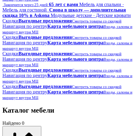
65 лет с вами
Мебель для спальни ·
Закончится через 25 дней
Мебель для гостиной
Снова в школу — дополнительная
скидка 10% в Askona
Модульные детские · Детские кровати
Скидки
Выгодные предложения
Смотреть товары со скидкой
Навигация по центру
Карта мебельного центра
Входы, салоны и
маршрут внутри МЦ
Скидки
Выгодные предложения
Смотреть товары со скидкой
Навигация по центру
Карта мебельного центра
Входы, салоны и
маршрут внутри МЦ
Скидки
Выгодные предложения
Смотреть товары со скидкой
Навигация по центру
Карта мебельного центра
Входы, салоны и
маршрут внутри МЦ
Скидки
Выгодные предложения
Смотреть товары со скидкой
Навигация по центру
Карта мебельного центра
Входы, салоны и
маршрут внутри МЦ
Скидки
Выгодные предложения
Смотреть товары со скидкой
Навигация по центру
Карта мебельного центра
Входы, салоны и
маршрут внутри МЦ
Каталог мебели
Найдено 0