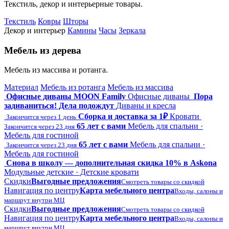
Текстиль, декор и интерьерные товары.
Текстиль
Ковры
Шторы
Декор и интерьер
Камины
Часы
Зеркала
Мебель из дерева
Мебель из массива и ротанга.
Материал
Мебель из ротанга
Мебель из массива
Офисные диваны MOON Family
Офисные диваны
Пора
задиваниться! Дела подождут
Диваны и кресла
Сборка и доставка за 1₽
Кровати
Закончится через 1 день
65 лет с вами
Мебель для спальни ·
Закончится через 23 дня
Мебель для гостиной
65 лет с вами
Мебель для спальни ·
Закончится через 23 дня
Мебель для гостиной
Снова в школу — дополнительная скидка 10% в Askona
Модульные детские · Детские кровати
Скидки
Выгодные предложения
Смотреть товары со скидкой
Навигация по центру
Карта мебельного центра
Входы, салоны и
маршрут внутри МЦ
Скидки
Выгодные предложения
Смотреть товары со скидкой
Навигация по центру
Карта мебельного центра
Входы, салоны и
маршрут внутри МЦ