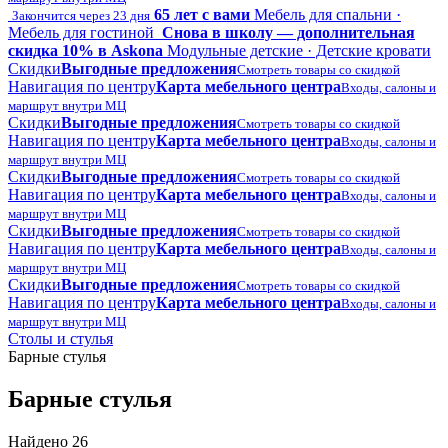
65 лет с вами
Мебель для спальни ·
Закончится через 23 дня
Мебель для гостиной
Снова в школу — дополнительная
скидка 10% в Askona
Модульные детские · Детские кровати
Скидки
Выгодные предложения
Смотреть товары со скидкой
Навигация по центру
Карта мебельного центра
Входы, салоны и
маршрут внутри МЦ
Скидки
Выгодные предложения
Смотреть товары со скидкой
Навигация по центру
Карта мебельного центра
Входы, салоны и
маршрут внутри МЦ
Скидки
Выгодные предложения
Смотреть товары со скидкой
Навигация по центру
Карта мебельного центра
Входы, салоны и
маршрут внутри МЦ
Скидки
Выгодные предложения
Смотреть товары со скидкой
Навигация по центру
Карта мебельного центра
Входы, салоны и
маршрут внутри МЦ
Скидки
Выгодные предложения
Смотреть товары со скидкой
Навигация по центру
Карта мебельного центра
Входы, салоны и
маршрут внутри МЦ
Столы и стулья
Барные стулья
Барные стулья
Найдено 26